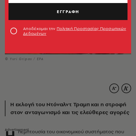
ΕΓΓΡΑΦΗ
Αποδέχομαι την
Πολιτική Προστασίας Προσωπικών
Δεδομένων
© Yuri Gripas / EPA
Η εκλογή του Ντόναλντ Τραμπ και η στροφή
στον ανταγωνισμό και τις ελεύθερες αγορές
Η
πεμπτουσία του οικονομικού συστήματος που