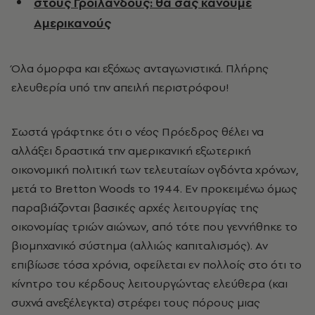
στους Γροιλανδούς: θα σας κάνουμε
Αμερικανούς
Όλα όμορφα και εξόχως ανταγωνιστικά. Πλήρης
ελευθερία υπό την απειλή περιστρόφου!
Σωστά γράφτηκε ότι ο νέος Πρόεδρος θέλει να
αλλάξει δραστικά την αμερικανική εξωτερική
οικονομική πολιτική των τελευταίων ογδόντα χρόνων,
μετά το
Bretton Woods
το 1944. Εν προκειμένω όμως
παραβιάζονται βασικές αρχές λειτουργίας της
οικονομίας τριών αιώνων, από τότε που γεννήθηκε το
βιομηχανικό σύστημα (αλλιώς καπιταλισμός). Αν
επιβίωσε τόσα χρόνια, οφείλεται εν πολλοίς στο ότι το
κίνητρο του κέρδους λειτουργώντας ελεύθερα (και
συχνά ανεξέλεγκτα) στρέφει τους πόρους μιας