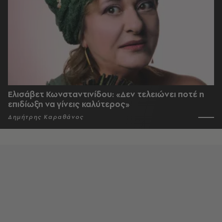
Ελισάβετ Κωνσταντινίδου: «Δεν τελειώνει ποτέ η
επιδίωξη να γίνεις καλύτερος»
Δημήτρης Καραθάνος