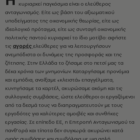
κυριαρχεί παγκόσμια είναι ο ελεύθερος
ανταγωνισμός. Είτε ως βάση του αξιωματικού
υποδείγματος της οικονομικής θεωρίας, είτε ως
ιδεολογικό πρόταγμα, είτε ως συνταγή οικονομικής
πολιτικής παντού κυριαρχεί το ίδιο μοτίβο: αφήστε
τις
αγορές
ελεύθερες για να λειτουργήσουν
ανεμπόδιστα οι δυνάμεις της προσφοράς και της
ζήτησης. Στην Ελλάδα το ζήσαμε στο πετσί μας τα
δέκα χρόνια των μνημονίων. Καταργήσαμε προνόμια
και εμπόδια, ανοίξαμε «κλειστά» επαγγέλματα,
κυνηγήσαμε τα καρτέλ, ακυρώσαμε ακόμη και τις
συλλογικές συμβάσεις, ώστε ελεύθεροι οι εργαζόμενοι
από τα δεσμά τους να διαπραγματευτούν με τους
εργοδότες για καλύτερες αμοιβές και συνθήκες
εργασίας. Σε επίπεδο ΕΕ, η Επιτροπή Ανταγωνισμού τα
πανθ’ορά και τίποτα δεν συγχωρά: ακυρώνει κατά
ριπάς συμβάσεις και συμβόλαια με μια απλή