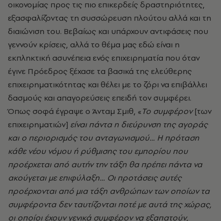
οικονομίας προς τις πιο επικερδείς δραστηριότητες,
εξασφαλίζοντας τη συσσώρευση πλούτου αλλά και τη
διαιώνιση του. Βεβαίως και υπάρχουν αντιφάσεις που
γεννούν κρίσεις, αλλά το θέμα μας εδώ είναι η
εκπληκτική ασυνέπεια ενός επιχειρηματία που όταν
έγινε Πρόεδρος ξέχασε τα βασικά της ελεύθερης
επιχειρηματικότητας και θέλει με το ζόρι να επιβάλλει
δασμούς και απαγορεύσεις επειδή τον συμφέρει.
Όπως σοφά έγραψε ο Άνταμ Σμιθ, «
Το συμφέρον
[των
επιχειρηματιών]
είναι πάντα η διεύρυνση της αγοράς
και ο περιορισμός του ανταγωνισμού… Η πρόταση
κάθε νέου νόμου ή ρύθμισης του εμπορίου που
προέρχεται από αυτήν την τάξη θα πρέπει πάντα να
ακούγεται με επιφύλαξη… Οι προτάσεις αυτές
προέρχονται από μια τάξη ανθρώπων των οποίων τα
συμφέροντα δεν ταυτίζονται ποτέ με αυτά της χώρας,
οι οποίοι έχουν γενικά συμφέρον να εξαπατούν,