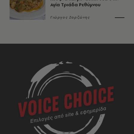
Αγία Τριάδα Ρεθύμνου
Γιώργος Ζαρζώνης