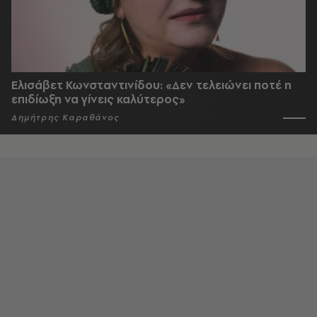
Ελισάβετ Κωνσταντινίδου: «Δεν τελειώνει ποτέ η
επιδίωξη να γίνεις καλύτερος»
Δημήτρης Καραθάνος