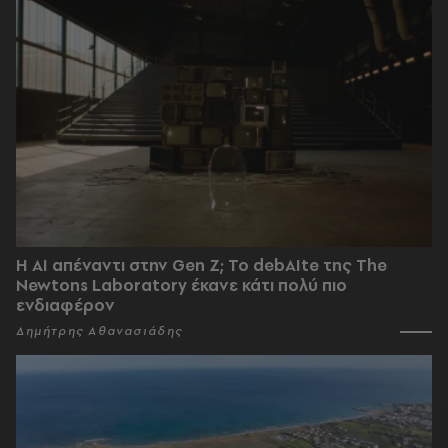
Η AI απέναντι στην Gen Z; Το debAIte της The
Newtons Laboratory έκανε κάτι πολύ πιο
ενδιαφέρον
Δημήτρης Αθανασιάδης