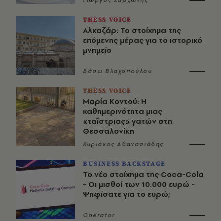
THESS VOICE
Αλκαζάρ: Το στοίχημα της
επόμενης μέρας για το ιστορικό
μνημείο
Βάσω Βλαχοπούλου
THESS VOICE
Μαρία Κοντού: Η
καθημερινότητα μιας
«ταΐστριας» γατών στη
Θεσσαλονίκη
Κυριάκος Αθανασιάδης
BUSINESS BACKSTAGE
Το νέο στοίχημα της Coca-Cola
- Οι μισθοί των 10.000 ευρώ -
Ψηφίσατε για το ευρώ;
Operator