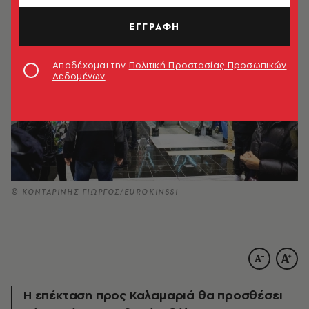
ΕΓΓΡΑΦΗ
Αποδέχομαι την
Πολιτική Προστασίας Προσωπικών
Δεδομένων
© ΚΟΝΤΑΡΙΝΗΣ ΓΙΩΡΓΟΣ/EUROKINSSI
Η επέκταση προς Καλαμαριά θα προσθέσει