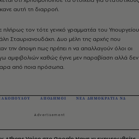
έκανε αυτή τη διαρροή.
 πλήρως τον τότε γενικό γραμματέα του Υπουργείου
άλη Σταυριανουδάκη. Δυο μέλη της αρχής που
αν την άποψη πως πρέπει η να απαλλαγούν όλοι οι
γω αμφιβολιών καθώς έγινε μεν παραβίαση αλλά δεν
θαρα από ποια πρόσωπα.
ΜΑΚΟΠΟΥΛΟΥ
ΑΠΟΔΗΜΟΙ
ΝΕΑ ΔΗΜΟΚΡΑΤΙΑ ΝΔ
ν Athens Voice στο Google News κι ενημερωθείτε