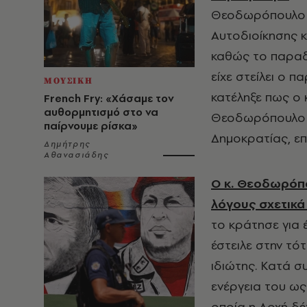
Θεοδωρόπουλο 
Αυτοδιοίκησης κ
καθώς το παραδέ
είχε στείλει ο 
ΜΟΥΣΙΚΗ
κατέληξε πως ο 
French Fry: «Χάσαμε τον
αυθορμητισμό στο να
Θεοδωρόπουλο ω
παίρνουμε ρίσκα»
Δημοκρατίας, επ
Δημήτρης
Αθανασιάδης
Ο κ. Θεοδωρόπο
λόγους σχετικά
το κράτησε για έ
έστειλε στην τ
ιδιώτης. Κατά σ
ενέργεια του ως
οποία η Αρχή δέ