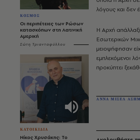
λόγους και δεν 
ΚΟΣΜΟΣ
Οι περιπέτειες των Ρώσων
Η Αρχή απάλλαξε
κατασκόπων στη Λατινική
Αμερική
Εσωτερικών Μιχ
Σώτη Τριανταφύλλου
μειοψήφησαν είχ
εμπλεκόμενοι λό
προκύπτει ξεκά
ΑΝΝΑ ΜΙΣΕΛ ΑΣΗ
ΚΑΤΟΙΚΙΔΙΑ
Νίκος Χρυσάκης: Το
Ακολουθήστε τη