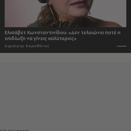
Ελισάβετ Κωνσταντινίδου: «Δεν τελειώνει ποτέ η
επιδίωξη να γίνεις καλύτερος»
Δημήτρης Καραθάνος