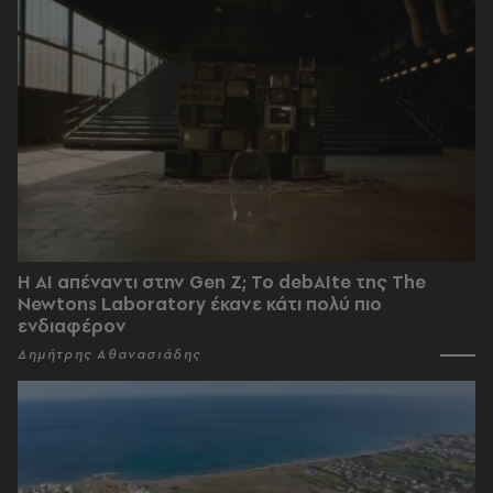
Η AI απέναντι στην Gen Z; Το debAIte της The
Newtons Laboratory έκανε κάτι πολύ πιο
ενδιαφέρον
Δημήτρης Αθανασιάδης