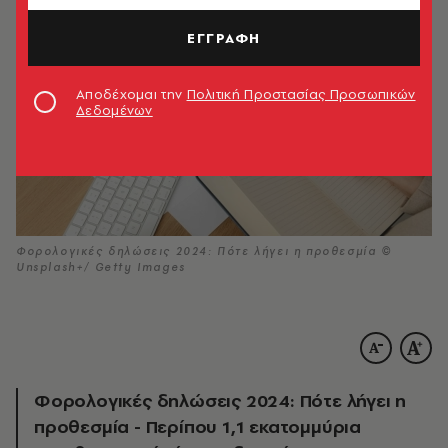
ΕΓΓΡΑΦΗ
Αποδέχομαι την
Πολιτική Προστασίας Προσωπικών
Δεδομένων
Φορολογικές δηλώσεις 2024: Πότε λήγει η προθεσμία ©
Unsplash+/ Getty Images
Φορολογικές δηλώσεις 2024: Πότε λήγει η
προθεσμία - Περίπου 1,1 εκατομμύρια