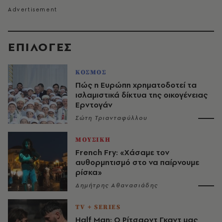
EΠΙΛΟΓΈΣ
ΚΟΣΜΟΣ
Πώς η Ευρώπη χρηματοδοτεί τα
ισλαμιστικά δίκτυα της οικογένειας
Ερντογάν
Σώτη Τριανταφύλλου
ΜΟΥΣΙΚΗ
French Fry: «Χάσαμε τον
αυθορμητισμό στο να παίρνουμε
ρίσκα»
Δημήτρης Αθανασιάδης
TV + SERIES
Half Man: Ο Ρίτσαρντ Γκαντ μας