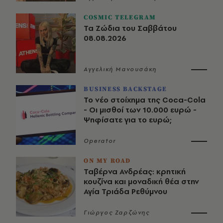
COSMIC TELEGRAM
Τα Ζώδια του Σαββάτου
08.08.2026
Αγγελική Μανουσάκη
BUSINESS BACKSTAGE
Το νέο στοίχημα της Coca-Cola
- Οι μισθοί των 10.000 ευρώ -
Ψηφίσατε για το ευρώ;
Operator
ON MY ROAD
Ταβέρνα Ανδρέας: κρητική
κουζίνα και μοναδική θέα στην
Αγία Τριάδα Ρεθύμνου
Γιώργος Ζαρζώνης