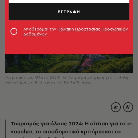
ΕΓΓΡΑΦΗ
Αποδέχομαι την
Πολιτική Προστασίας Προσωπικών
Δεδομένων
Τουρισμός για Όλους 2024: Αντίστροφη μέτρηση για τη λήξη
των αιτήσεων © Unsplash+/ Getty Images
Τουρισμός για όλους 2024: Η αίτηση για το e-
voucher, τα εισοδηματικά κριτήρια και τα