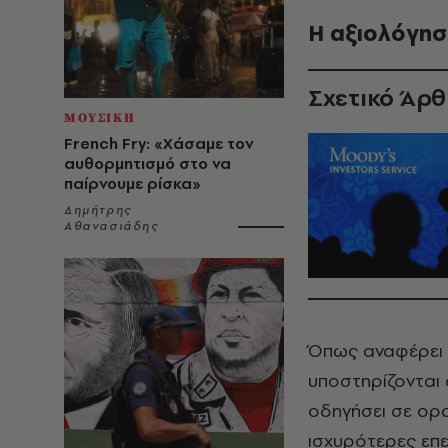
Η αξιολόγησ
Σχετικό Άρ
ΜΟΥΣΙΚΗ
French Fry: «Χάσαμε τον
αυθορμητισμό στο να
παίρνουμε ρίσκα»
Δημήτρης
Αθανασιάδης
Όπως αναφέρει ο
υποστηρίζονται
οδηγήσει σε ορα
ισχυρότερες επε