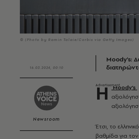
© (Photo by Ramin Talaie/Corbis via Getty Images)
Moody's: Δ
διατηρώντα
16.03.2024, 00:10
Η
Moody’s
αξιολόγησ
αξιολόγησ
Newsroom
Έτσι, το ελληνι
βαθμίδα για τον