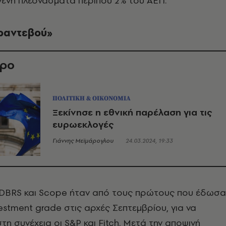
γενή πλεονάσματα περίπου 2% του ΑΕΠ.
ραντεβού»
θρο
ΠΟΛΙΤΙΚΗ & ΟΙΚΟΝΟΜΙΑ
Ξεκίνησε η εθνική παρέλαση για τις
ευρωεκλογές
Γιάννης Μεϊμάρογλου
24.03.2024, 19:33
ι DBRS και Scope ήταν από τους πρώτους που έδωσα
estment grade στις αρχές Σεπτεμβρίου, για να
η συνέχεια οι S&P και Fitch. Μετά την αποψινή