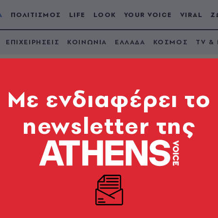
Α
ΠΟΛΙΤΙΣΜΟΣ
LIFE
LOOK
YOUR VOICE
VIRAL
Ζ
ΕΠΙΧΕΙΡΗΣΕΙΣ
ΚΟΙΝΩΝΙΑ
ΕΛΛΑΔΑ
ΚΟΣΜΟΣ
TV &
Mε ενδιαφέρει το
newsletter της
πενδυτική βαθμίδα σ
s
η