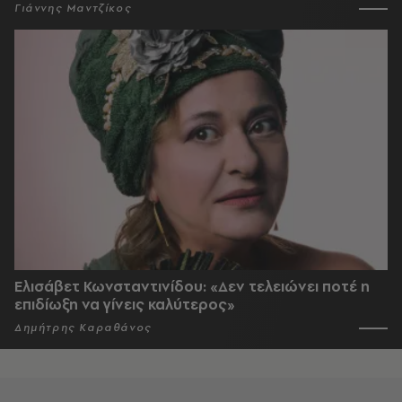
Γιάννης Μαντζίκος
Ελισάβετ Κωνσταντινίδου: «Δεν τελειώνει ποτέ η
επιδίωξη να γίνεις καλύτερος»
Δημήτρης Καραθάνος