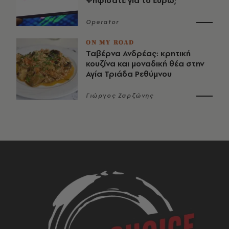
Ψηφίσατε για το ευρώ;
Operator
ON MY ROAD
Ταβέρνα Ανδρέας: κρητική
κουζίνα και μοναδική θέα στην
Αγία Τριάδα Ρεθύμνου
Γιώργος Ζαρζώνης