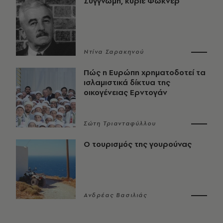
Συγγνώμη, κύριε Φώκνερ
Ντίνα Σαρακηνού
Πώς η Ευρώπη χρηματοδοτεί τα
ισλαμιστικά δίκτυα της
οικογένειας Ερντογάν
Σώτη Τριανταφύλλου
Ο τουρισμός της γουρούνας
Ανδρέας Βασιλιάς