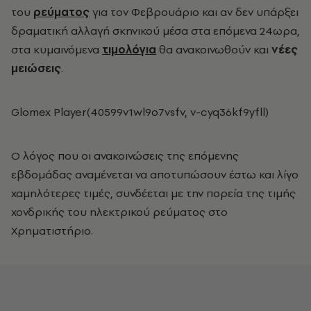
του
ρεύματος
για τον Φεβρουάριο και αν δεν υπάρξει
δραματική αλλαγή σκηνικού μέσα στα επόμενα 24ωρα,
στα κυμαινόμενα
τιμολόγια
θα ανακοινωθούν και
νέες
μειώσεις
.
Glomex Player(40599v1wl9o7vsfv, v-cyq36kf9yfll)
Ο λόγος που οι ανακοινώσεις της επόμενης
εβδομάδας αναμένεται να αποτυπώσουν έστω και λίγο
χαμηλότερες τιμές, συνδέεται με την πορεία της τιμής
χονδρικής του ηλεκτρικού ρεύματος στο
Χρηματιστήριο.