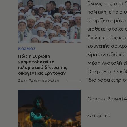
θέσεις της στα 
πολιτική, είπε 
στηρίζεται μόν
υιοθετεί στοιχε
διπλωματίας και 
«συνεπής σε Αρχ
ΚΟΣΜΟΣ
είμαστε αξιόπιστ
Πώς η Ευρώπη
χρηματοδοτεί τα
Μέση Ανατολή είτ
ισλαμιστικά δίκτυα της
Ουκρανία. Σε κάθ
οικογένειας Ερντογάν
ίδια χαρακτηριστ
Σώτη Τριανταφύλλου
Glomex Player(