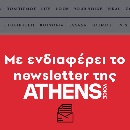
Α
ΠΟΛΙΤΙΣΜΟΣ
LIFE
LOOK
YOUR VOICE
VIRAL
Ζ
ΕΠΙΧΕΙΡΗΣΕΙΣ
ΚΟΙΝΩΝΙΑ
ΕΛΛΑΔΑ
ΚΟΣΜΟΣ
TV &
Mε ενδιαφέρει το
newsletter της
ό Βουλή: Θα πάμε βή
κία, χωρίς φόβο αλλ
α Γλυπτά του Παρθενώνα και το ζήτημα Μπελέρη