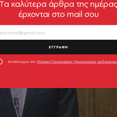
Tα καλύτερα άρθρα της ημέρα
έρχονται στο mail σου
ΕΓΓΡΑΦΗ
Αποδέχομαι την
Πολιτική Προστασίας Προσωπικών Δεδομένω