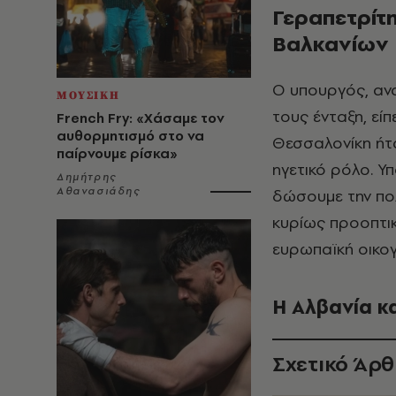
Γεραπετρίτη
Βαλκανίων
Ο υπουργός, αν
ΜΟΥΣΙΚΗ
τους ένταξη, εί
French Fry: «Χάσαμε τον
αυθορμητισμό στο να
Θεσσαλονίκη ήτα
παίρνουμε ρίσκα»
ηγετικό ρόλο. Υ
Δημήτρης
Αθανασιάδης
δώσουμε την πολ
κυρίως προοπτικ
ευρωπαϊκή οικογέ
Η Αλβανία κ
Σχετικό Άρ