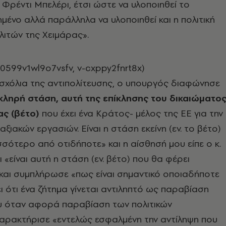
Φρέντι Μπελέρι, έτσι ώστε να υλοποιηθεί το
μένο αλλά παράλληλα να υλοποιηθεί και η πολιτική
ιτών της Χειμάρας».
0599v1wl9o7vsfv, v-cxppy2fnrt8x)
σχόλια της αντιπολίτευσης, ο υπουργός διαφώνησε
σκληρή στάση, αυτή της επίκλησης του δικαιώματο
ας (βέτο)
που έχει ένα Κράτος- μέλος της ΕΕ για την
ξιακών εργασιών. Είναι η στάση εκείνη (εν. το βέτο)
σσότερο από οτιδήποτε» και η αίσθησή μου είπε ο κ.
 «είναι αυτή η στάση (εν. βέτο) που θα φέρει
και συμπλήρωσε «πως είναι σημαντικό οποιαδήποτε
ι ότι ένα ζήτημα γίνεται αντιληπτό ως παραβίαση
υ όταν αφορά παραβίαση των πολιτικών
Χαρακτήρισε «εντελώς εσφαλμένη την αντίληψη που