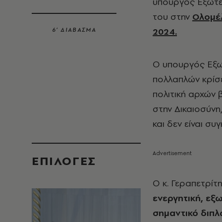
υπουργός Εξωτ
του στην
Ολομέλ
2024.
6’ ΔΙΑΒΑΣΜΑ
Ο υπουργός Εξωτ
πολλαπλών κρίσε
πολιτική αρχών 
στην Δικαιοσύνη
και δεν είναι συ
EΠΙΛΟΓΈΣ
Ο κ. Γεραπετρίτη
ενεργητική, ε
σημαντικό διπλ