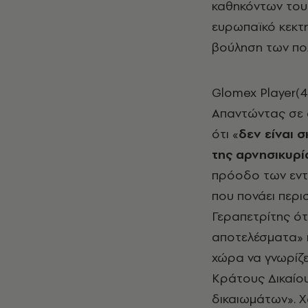
καθηκόντων του 
ευρωπαϊκό κεκτη
βούληση των πολ
Glomex Player(4
Απαντώντας σε 
ότι «
δεν είναι 
της αρνησικυρί
πρόοδο των εντα
που πονάει περι
Γεραπετρίτης ότι
αποτελέσματα» 
χώρα να γνωρίζε
Κράτους Δικαίο
δικαιωμάτων». 