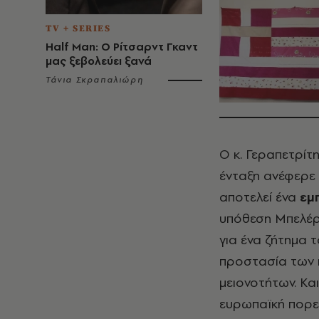
TV + SERIES
Half Man: Ο Ρίτσαρντ Γκαντ
μας ξεβολεύει ξανά
Τάνια Σκραπαλιώρη
Ο κ. Γεραπετρίτ
ένταξη ανέφερε 
αποτελεί ένα
εμ
υπόθεση Μπελέρι
για ένα ζήτημα 
προστασία των 
μειονοτήτων. Και
ευρωπαϊκή πορεί