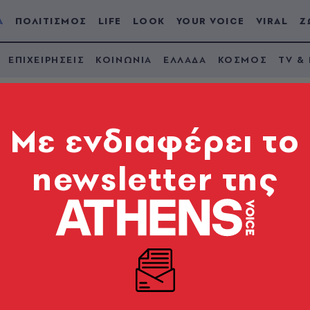
Α
ΠΟΛΙΤΙΣΜΟΣ
LIFE
LOOK
YOUR VOICE
VIRAL
Ζ
ΕΠΙΧΕΙΡΗΣΕΙΣ
ΚΟΙΝΩΝΙΑ
ΕΛΛΑΔΑ
ΚΟΣΜΟΣ
TV &
Mε ενδιαφέρει το
newsletter της
χών για την κυβέρν
κιο όμως, δεν αλλάζει ούτε στο ελάχιστο το πολιτικ