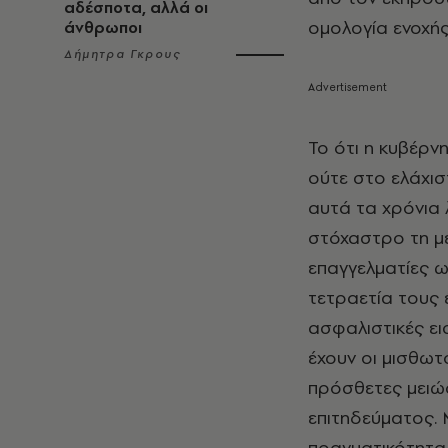
αδέσποτα, αλλά οι
ομολογία ενοχής
άνθρωποι
Δήμητρα Γκρους
Το ότι η κυβέρν
ούτε στο ελάχισ
αυτά τα χρόνια 
στόχαστρο τη μ
επαγγελματίες ω
τετραετία τους 
ασφαλιστικές ει
έχουν οι μισθωτο
πρόσθετες μειώ
επιτηδεύματος. 
πραγματικότητα