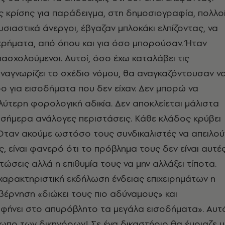
ς κρίσης για παράδειγμα, στη δημοσιογραφία, πολλο
υσιαστικά άνεργοι, έβγαζαν μπλοκάκι ελπίζοντας, να
χρήματα, από όπου και για όσο μπορούσαν. Ήταν
ασχολούμενοι. Αυτοί, όσο έχω καταλάβει τις
αναγνωρίζει το σχέδιο νόμου, θα αναγκαζόντουσαν ν
 για εισοδήματα που δεν είχαν. Δεν μπορώ να
τερη φορολογική αδικία. Δεν αποκλείεται μάλιστα
 σήμερα ανάλογες περιστάσεις. Κάθε κλάδος κρύβει
 Όταν ακούμε ωστόσο τους συνδικαλιστές να απειλού
ς, είναι φανερό ότι το πρόβλημα τους δεν είναι αυτέ
τώσεις αλλά η επιθυμία τους να μην αλλάξει τίποτα.
 χαρακτηριστική εκδήλωση ένδειας επιχειρημάτων η
βέρνηση «διώκει τους πιο αδύναμους» και
αφήνει στο απυρόβλητο τα μεγάλα εισοδήματα». Αυτ
πο των δικηγόρων! Σε ένα δικαστήριο θα έμοιαζε μ