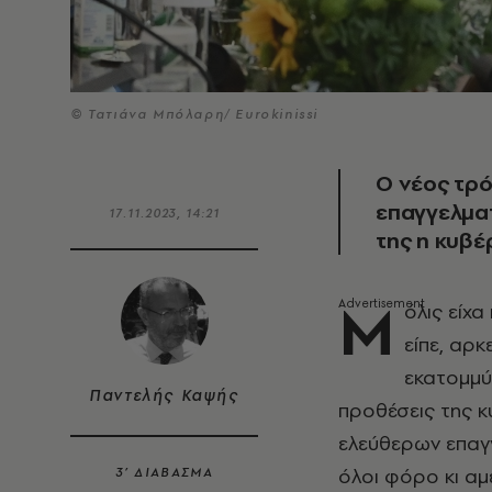
© Τατιάνα Μπόλαρη/ Eurokinissi
Ο νέος τρ
επαγγελματ
17.11.2023, 14:21
της η κυβέ
Μ
όλις είχ
είπε, αρ
εκατομμύ
Παντελής Καψής
προθέσεις της 
ελεύθερων επαγγ
όλοι φόρο κι αμέ
3’ ΔΙΑΒΑΣΜΑ