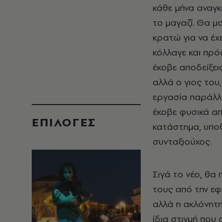
κάθε μήνα αναγκ
το μαγαζί. Θα μο
κρατώ για να έχ
κόλλαγε και πρό
έκοβε αποδείξει
αλλά ο γιος του,
εργασία παράλλη
έκοβε φυσικά απ
EΠΙΛΟΓΈΣ
κατάστημα, υποθ
συνταξιούχος.
Σιγά το νέο, θα
τους από την εφ
αλλά η ακλόνητη 
ίδια στιγμή πο