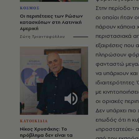
Στην περίοδο τη
ΚΟΣΜΟΣ
Οι περιπέτειες των Ρώσων
οι οποίοι ήταν ο
κατασκόπων στη Λατινική
πάρουν κάποια 
Αμερική
περιστασιακά απ
Σώτη Τριανταφύλλου
εξαιρέσεις που 
πληρώσουν φόρο
φανταστώ μεγαλύ
να υπάρχουν και
ιδιαιτερότητες.
με κινητοποιήσει
οι οριακές περιπ
Δεν υπάρχει πιο
επωδός ότι η κυ
ΚΑΤΟΙΚΙΔΙΑ
«προστατεύει- 
Νίκος Χρυσάκης: Το
πρόβλημα δεν είναι τα
από τον εκπρόσω