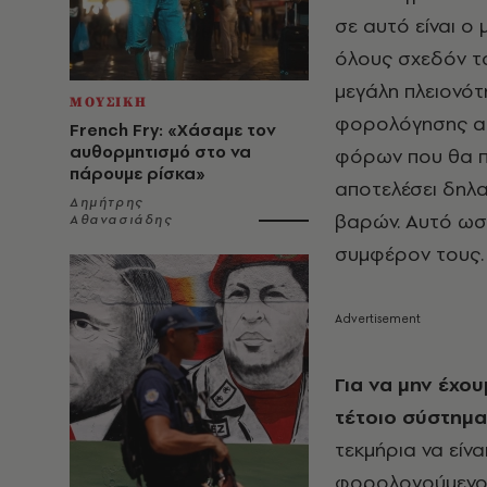
σε αυτό είναι ο
όλους σχεδόν το
μεγάλη πλειονότ
ΜΟΥΣΙΚΗ
φορολόγησης απ
French Fry: «Χάσαμε τον
αυθορμητισμό στο να
φόρων που θα π
πάρουμε ρίσκα»
αποτελέσει δηλα
Δημήτρης
βαρών. Αυτό ωστό
Αθανασιάδης
συμφέρον τους.
Για να μην έχο
τέτοιο σύστημα
τεκμήρια να είν
φορολογούμενος 