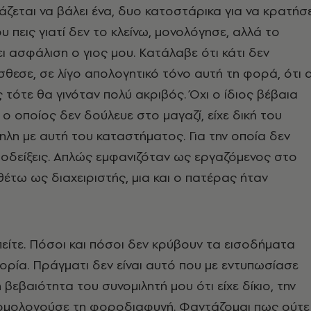
άζεται να βάλει ένα, δυο κατοστάρικα για να κρατήσε
υ πεις γιατί δεν το κλείνω, μονολόγησε, αλλά το
ει ασφάλιση ο γιος μου. Κατάλαβε ότι κάτι δεν
σθεσε, σε λίγο απολογητικό τόνο αυτή τη φορά, ότι 
ς τότε θα γινόταν πολύ ακριβός. Όχι ο ίδιος βέβαια
 ο οποίος δεν δούλευε στο μαγαζί, είχε δική του
λη με αυτή του καταστήματος. Για την οποία δεν
οδείξεις. Απλώς εμφανιζόταν ως εργαζόμενος στο
έτω ως διαχειριστής, μια και ο πατέρας ήταν
 πείτε. Πόσοι και πόσοι δεν κρύβουν τα εισοδήματα
ορία. Πράγματι δεν είναι αυτό που με εντυπωσίασε
βεβαιότητα του συνομιλητή μου ότι είχε δίκιο, την
υ ομολογούσε τη φοροδιαφυγή. Φαντάζομαι πως ούτε