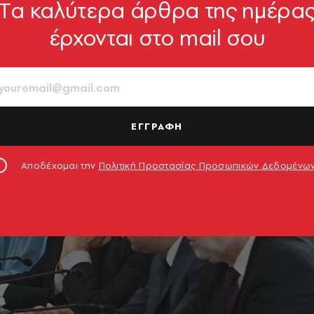
Tα καλύτερα άρθρα της ημέρα
έρχονται στο mail σου
ΕΓΓΡΑΦΗ
Αποδέχομαι την
Πολιτική Προστασίας Προσωπικών Δεδομένω