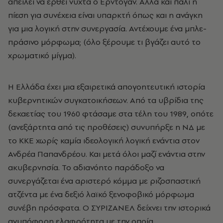
απειλεί να έρθει νύχτα ο Ερντογάν. Αλλά και πάλι η
πίεση για συνέχεια είναι υπαρκτή όπως και η ανάγκη
για μια λογική στην συνεργασία. Αντέχουμε ένα μπλε-
πράσινο μόρφωμα; (όλο ξέρουμε τι βγάζει αυτό το
χρωματικό μίγμα).
Η Ελλάδα έχει μια εξαιρετικά απογοητευτική ιστορία
κυβερνητικών συγκατοικήσεων. Από τα υβρίδια της
δεκαετίας του 1960 φτάσαμε στα τέλη του 1989, οπότε
(ανεξάρτητα από τις προθέσεις) συνυπήρξε η ΝΔ με
το ΚΚΕ χωρίς καμία ιδεολογική λογική ενάντια στον
Ανδρέα Παπανδρέου. Και μετά όλοι μαζί ενάντια στην
ακυβερνησία. Το αδιανόητο παράδοξο να
συνεργάζεται ένα αριστερό κόμμα με ριζοσπαστική
ατζέντα με ένα δεξιό λαϊκό ξενοφοβικό μόρφωμα
συνέβη πρόσφατα. Ο ΣΥΡΙΖΑΝΕΛ δείχνει την ιστορικά
ανυπόφορη ελαφρότητα με την οποία