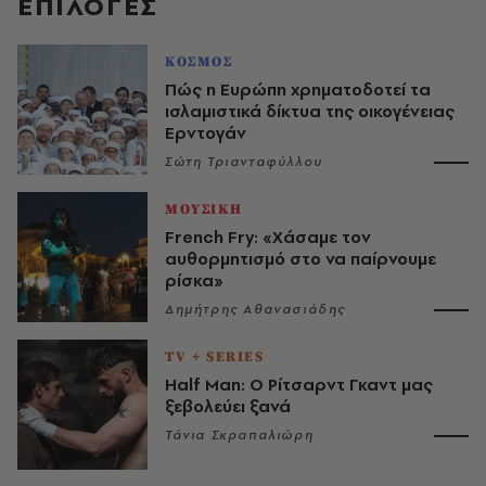
EΠΙΛΟΓΈΣ
ΚΟΣΜΟΣ
Πώς η Ευρώπη χρηματοδοτεί τα
ισλαμιστικά δίκτυα της οικογένειας
Ερντογάν
Σώτη Τριανταφύλλου
ΜΟΥΣΙΚΗ
French Fry: «Χάσαμε τον
αυθορμητισμό στο να παίρνουμε
ρίσκα»
Δημήτρης Αθανασιάδης
TV + SERIES
Half Man: Ο Ρίτσαρντ Γκαντ μας
ξεβολεύει ξανά
Τάνια Σκραπαλιώρη