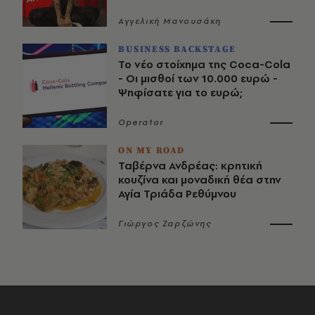
Αγγελική Μανουσάκη
BUSINESS BACKSTAGE
Το νέο στοίχημα της Coca-Cola
- Οι μισθοί των 10.000 ευρώ -
Ψηφίσατε για το ευρώ;
Operator
ON MY ROAD
Ταβέρνα Ανδρέας: κρητική
κουζίνα και μοναδική θέα στην
Αγία Τριάδα Ρεθύμνου
Γιώργος Ζαρζώνης