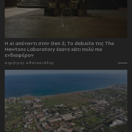
Η AI απέναντι στην Gen Z; Το debAIte της The
Newtons Laboratory έκανε κάτι πολύ πιο
ενδιαφέρον
Δημήτρης Αθανασιάδης