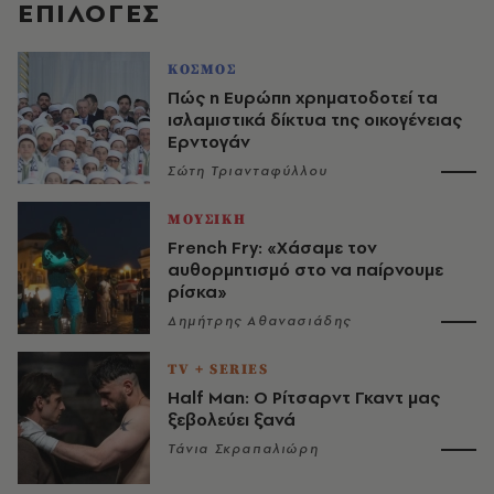
EΠΙΛΟΓΈΣ
ΚΟΣΜΟΣ
Πώς η Ευρώπη χρηματοδοτεί τα
ισλαμιστικά δίκτυα της οικογένειας
Ερντογάν
Σώτη Τριανταφύλλου
ΜΟΥΣΙΚΗ
French Fry: «Χάσαμε τον
αυθορμητισμό στο να παίρνουμε
ρίσκα»
Δημήτρης Αθανασιάδης
TV + SERIES
Half Man: Ο Ρίτσαρντ Γκαντ μας
ξεβολεύει ξανά
Τάνια Σκραπαλιώρη