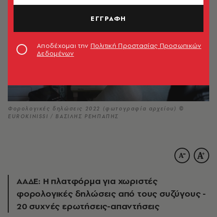
ΕΓΓΡΑΦΗ
Αποδέχομαι την
Πολιτική Προστασίας Προσωπικών
Δεδομένων
Φορολογικές δηλώσεις 2022 (φωτογραφία αρχείου) ©
EUROKINISSI / ΒΑΣΙΛΗΣ ΡΕΜΠΑΠΗΣ
ΑΑΔΕ: Η πλατφόρμα για χωριστές
φορολογικές δηλώσεις από τους συζύγους -
20 συχνές ερωτήσεις-απαντήσεις