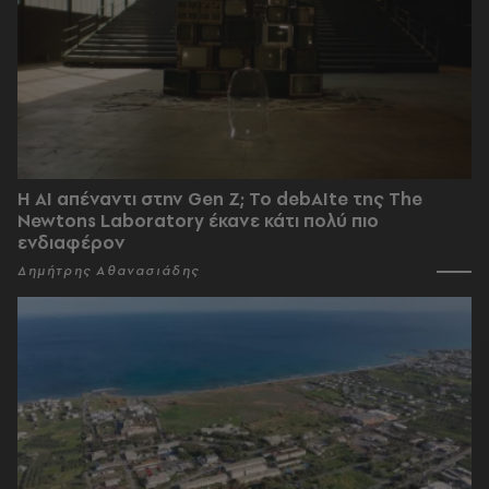
Η AI απέναντι στην Gen Z; Το debAIte της The
Newtons Laboratory έκανε κάτι πολύ πιο
ενδιαφέρον
Δημήτρης Αθανασιάδης