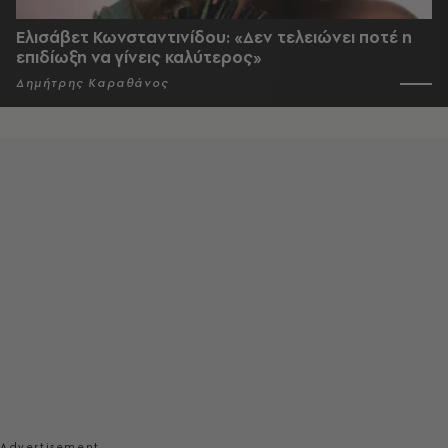
Ελισάβετ Κωνσταντινίδου: «Δεν τελειώνει ποτέ η
επιδίωξη να γίνεις καλύτερος»
Δημήτρης Καραθάνος