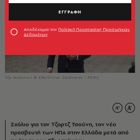
ΕΓΓΡΑΦΗ
Αποδέχομαι την
Πολιτική Προστασίας Προσωπικών
Δεδομένων
Τζο Μπάιντεν © EPA/Oliver Contreras / POOL
Σχόλιο για τον Τζορτζ Τσούνη, τον νέο
πρεσβευτή των ΗΠΑ στην Ελλάδα μετά από