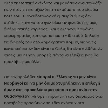
αλλά τηλεοπτικό ανέκδοτο και με κάποιον να σχολιάζει
πως ήταν «η πιο αξιολύπητη ακρόαση» που είχε δει
ποτέ του. Η ανεκδοτολογική εμπειρία όμως δεν
στάθηκε ικανή να του ψαλιδίσει τις φιλοδοξίες μιας
διπλωματικής καριέρας. Και ο ελληνοαμερικάνος
επιχειρηματίας χρησιμοποίησε την ίδια οδό, δηλαδή
τις δωρεές του στο Δημοκρατικό Κόμμα, για να τις
ικανοποιήσει. Αν δεν είναι το Όσλο, θα είναι η Αθήνα. Αν
χάσεις μια πτήση, μπορείς πάντα να ελπίζεις πως θα
προλάβεις μια άλλη.
Θα την προλάβει;
Μπορεί οι Έλληνες να μην είναι
Νορβηγοί και να μην διαμαρτυρήθηκαν, η επιλογή
όμως έχει προκαλέσει μια κάποια αμηχανία στην
Ουάσινγκτον
. Μπορεί η πρακτική του διορισμού στις
πρεσβείες προσώπων που δεν ανήκουν στο