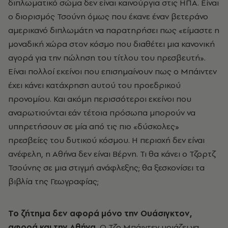
διπλωματικό σώμα δεν είναι καινούργια στις ΗΠΑ. Είναι
ο διορισμός Τσούνη όμως που έκανε έναν βετεράνο
αμερικανό διπλωμάτη να παρατηρήσει πως «είμαστε η
μοναδική χώρα στον κόσμο που διαθέτει μια κανονική
αγορά για την πώληση του τίτλου του πρεσβευτή».
Είναι πολλοί εκείνοι που επισημαίνουν πως ο Μπάιντεν
έχει κάνει κατάχρηση αυτού του προεδρικού
προνομίου. Και ακόμη περισσότεροι εκείνοι που
αναρωτιούνται εάν τέτοια πρόσωπα μπορούν να
υπηρετήσουν σε μία από τις πιο «δύσκολες»
πρεσβείες του δυτικού κόσμου. Η περιοχή δεν είναι
ανέφελη, η Αθήνα δεν είναι Βέρνη. Τι θα κάνει ο Τζορτζ
Τσούνης σε μια στιγμή ανάφλεξης; θα ξεσκονίσει τα
βιβλία της Γεωγραφίας;
Το ζήτημα δεν αφορά μόνο την Ουάσιγκτον,
αφορά και την Αθήνα.
Ο Τζο Μπάιντεν μοιάζει να