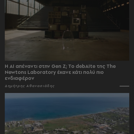
Η AI απέναντι στην Gen Z; Το debAIte της The
Newtons Laboratory έκανε κάτι πολύ πιο
ενδιαφέρον
Δημήτρης Αθανασιάδης