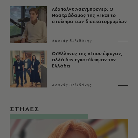
Λέοπολντ Άσενμπρενερ: Ο
Νοστράδαμος της AI και το
στοίχημα των δισεκατομμυρίων
Λουκάς Βελιδάκης
Οι Έλληνες της ΑΙ που έφυγαν,
αλλά δεν εγκατέλειψαν την
Ελλάδα
Λουκάς Βελιδάκης
ΣΤΗΛΕΣ