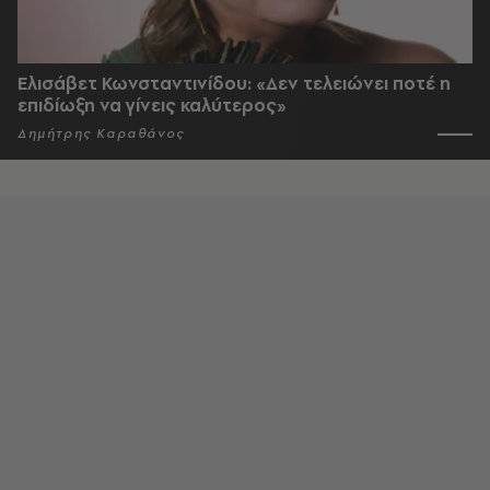
Ελισάβετ Κωνσταντινίδου: «Δεν τελειώνει ποτέ η
επιδίωξη να γίνεις καλύτερος»
Δημήτρης Καραθάνος