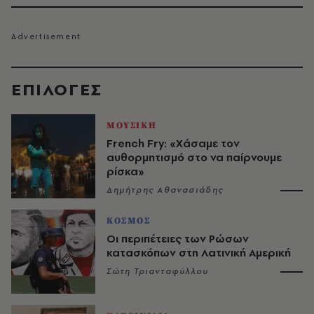
EΠΙΛΟΓΈΣ
ΜΟΥΣΙΚΗ
French Fry: «Χάσαμε τον
αυθορμητισμό στο να παίρνουμε
ρίσκα»
Δημήτρης Αθανασιάδης
ΚΟΣΜΟΣ
Οι περιπέτειες των Ρώσων
κατασκόπων στη Λατινική Αμερική
Σώτη Τριανταφύλλου