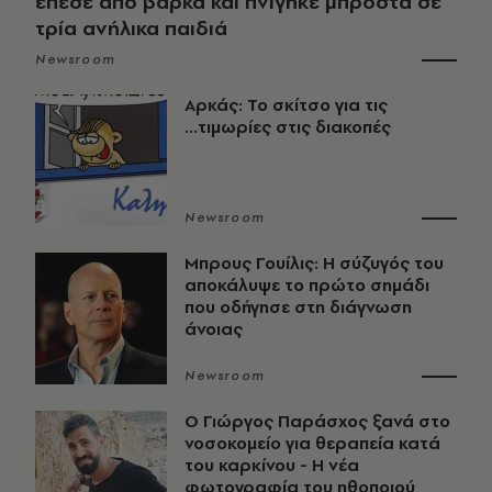
έπεσε από βάρκα και πνίγηκε μπροστά σε
τρία ανήλικα παιδιά
Newsroom
Αρκάς: Το σκίτσο για τις
...τιμωρίες στις διακοπές
Newsroom
Μπρους Γουίλις: Η σύζυγός του
αποκάλυψε το πρώτο σημάδι
που οδήγησε στη διάγνωση
άνοιας
Newsroom
O Γιώργος Παράσχος ξανά στο
νοσοκομείο για θεραπεία κατά
του καρκίνου - Η νέα
φωτογραφία του ηθοποιού