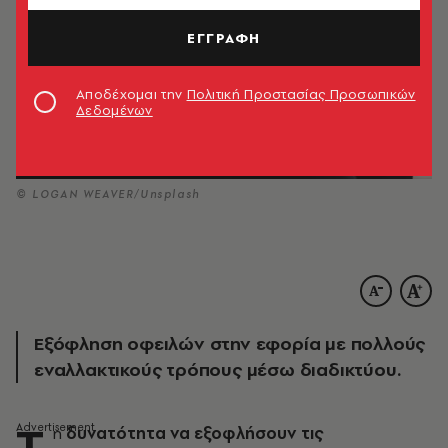
ΕΓΓΡΑΦΗ
Αποδέχομαι την
Πολιτική Προστασίας Προσωπικών
Δεδομένων
© LOGAN WEAVER/Unsplash
Εξόφληση οφειλών στην εφορία με πολλούς
εναλλακτικούς τρόπους μέσω διαδικτύου.
Τ
η
δυνατότητα να εξοφλήσουν τις