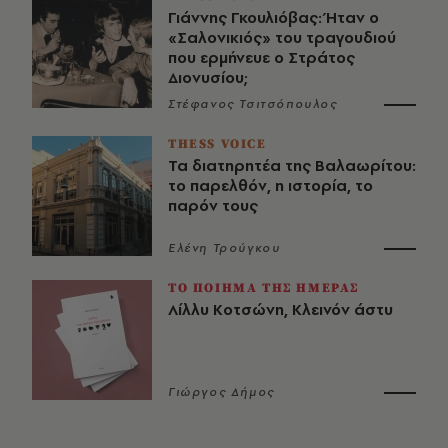
Γιάννης Γκουλιόβας: Ήταν ο
«Σαλονικιός» του τραγουδιού
που ερμήνευε ο Στράτος
Διονυσίου;
Στέφανος Τσιτσόπουλος
THESS VOICE
Τα διατηρητέα της Βαλαωρίτου:
το παρελθόν, η ιστορία, το
παρόν τους
Ελένη Τρούγκου
ΤΟ ΠΟΙΗΜΑ ΤΗΣ ΗΜΕΡΑΣ
Λίλλυ Κοτσώνη, Κλεινόν άστυ
Γιώργος Δήμος