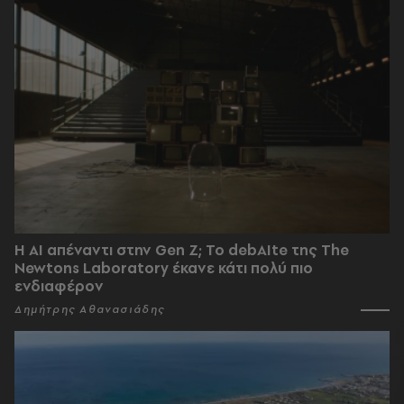
Η AI απέναντι στην Gen Z; Το debAIte της The
Newtons Laboratory έκανε κάτι πολύ πιο
ενδιαφέρον
Δημήτρης Αθανασιάδης