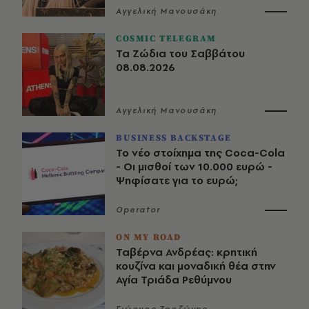
Αγγελική Μανουσάκη
COSMIC TELEGRAM
Τα Ζώδια του Σαββάτου
08.08.2026
Αγγελική Μανουσάκη
BUSINESS BACKSTAGE
Το νέο στοίχημα της Coca-Cola
- Οι μισθοί των 10.000 ευρώ -
Ψηφίσατε για το ευρώ;
Operator
ON MY ROAD
Ταβέρνα Ανδρέας: κρητική
κουζίνα και μοναδική θέα στην
Αγία Τριάδα Ρεθύμνου
Γιώργος Ζαρζώνης