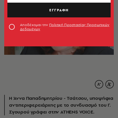
ΕΓΓΡΑΦΗ
Αποδέχομαι την
Πολιτική Προστασίας Προσωπικών
Δεδομένων
Η Άννα Παπαδημητρίου - Τσάτσου, υποψήφια
αντιπεριφερειάρχης με το συνδυασμό του Γ.
Σγουρού γράφει στην ATHENS VOICE.