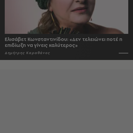
Ελισάβετ Κωνσταντινίδου: «Δεν τελειώνει ποτέ η
επιδίωξη να γίνεις καλύτερος»
Δημήτρης Καραθάνος