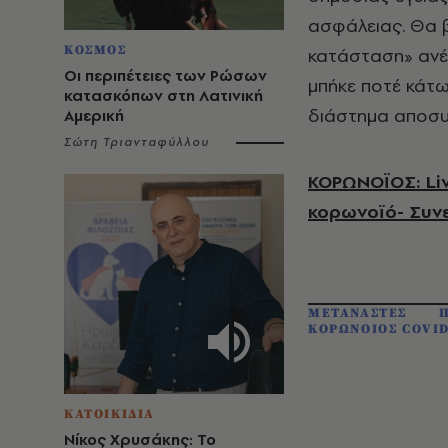
ασφάλειας. Θα β
ΚΟΣΜΟΣ
κατάσταση» ανέ
Οι περιπέτειες των Ρώσων
μπήκε ποτέ κάτω
κατασκόπων στη Λατινική
διάστημα αποσυμ
Αμερική
Σώτη Τριανταφύλλου
ΚΟΡΩΝΟΪΟΣ: Liv
κορωνοϊό- Συ
ΜΕΤΑΝΑΣΤΕΣ
ΚΟΡΩΝΟΙΟΣ COVID
ΚΑΤΟΙΚΙΔΙΑ
Νίκος Χρυσάκης: Το