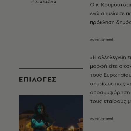
1’ ΔΙΑΒΑΣΜΑ
Ο κ. Κουμουτσά
ενώ σημείωσε πω
πρόκληση δημόσι
«Η αλληλεγγύη τ
μορφή είτε οικο
τους Ευρωπαίου
EΠΙΛΟΓΈΣ
σημείωσε πως «
αποσυμφόρηση τ
τους εταίρους μ