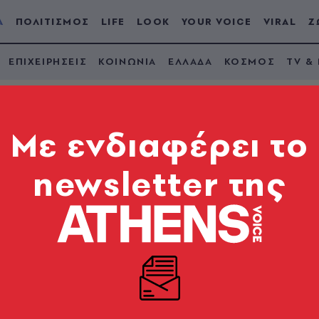
Α
ΠΟΛΙΤΙΣΜΟΣ
LIFE
LOOK
YOUR VOICE
VIRAL
Ζ
ΕΠΙΧΕΙΡΗΣΕΙΣ
ΚΟΙΝΩΝΙΑ
ΕΛΛΑΔΑ
ΚΟΣΜΟΣ
TV &
Mε ενδιαφέρει το
newsletter της
ρια: Να γίνουν
στού τύπου κέντρα