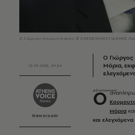
Ο Γιώργος Κουμουτσάκος © EUROKINISSI/ΓΙΑΝΝΗΣ Π
Ο Γιώργος 
Μόρια, εκφ
10.09.2020, 09:54
ελεγχόμενα
O
αναπληρω
Κουμουτ
Μόρια
και
Newsroom
και ελεγχόμενα