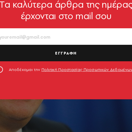
Tα καλύτερα άρθρα της ημέρα
έρχονται στο mail σου
ΕΓΓΡΑΦΗ
Αποδέχομαι την
Πολιτική Προστασίας Προσωπικών Δεδομένω