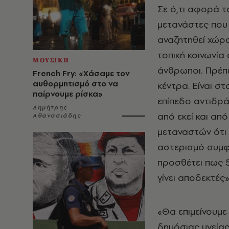
Σε ό,τι αφορά το
μετανάστες που 
αναζητηθεί χώρος
τοπική κοινωνία
ΜΟΥΣΙΚΗ
άνθρωποι. Πρέπε
French Fry: «Χάσαμε τον
αυθορμητισμό στο να
κέντρα. Είναι σ
παίρνουμε ρίσκα»
επίπεδο αντιδρά
Δημήτρης
από εκεί και από
Αθανασιάδης
μεταναστών ότι ε
αστερισμό συμφ
προσθέτει πως 5
γίνει αποδεκτές
«Θα επιμείνουμε 
δημόσιας υγείας