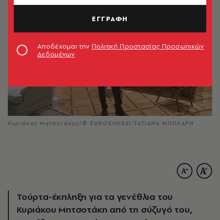
ΕΓΓΡΑΦΗ
Αποδέχομαι την
Πολιτική Προστασίας Προσωπικών
Δεδομένων
Κυριάκος Μητσοτάκης/© EUROKINISSI/ΤΑΤΙΑΝΑ ΜΠΟΛΑΡΗ
Τούρτα-έκπληξη για τα γενέθλια του
Κυριάκου Μητσοτάκη από τη σύζυγό του,