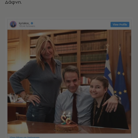
Δάφνη.