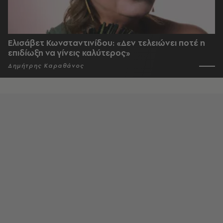
Ελισάβετ Κωνσταντινίδου: «Δεν τελειώνει ποτέ η
επιδίωξη να γίνεις καλύτερος»
Δημήτρης Καραθάνος