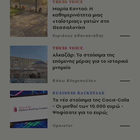
THESS VOICE
Μαρία Κοντού: Η
καθημερινότητα μιας
«ταΐστριας» γατών στη
Θεσσαλονίκη
Κυριάκος Αθανασιάδης
THESS VOICE
Αλκαζάρ: Το στοίχημα της
επόμενης μέρας για το ιστορικό
μνημείο
Βάσω Βλαχοπούλου
BUSINESS BACKSTAGE
Το νέο στοίχημα της Coca-Cola
- Οι μισθοί των 10.000 ευρώ -
Ψηφίσατε για το ευρώ;
Operator