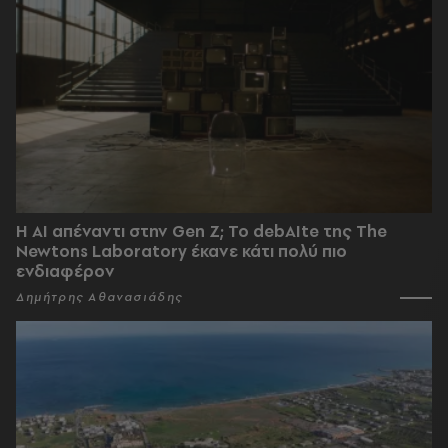
Η AI απέναντι στην Gen Z; Το debAIte της The
Newtons Laboratory έκανε κάτι πολύ πιο
ενδιαφέρον
Δημήτρης Αθανασιάδης