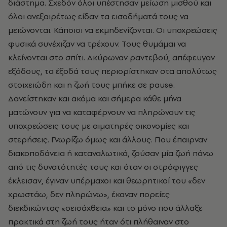
διάστημα. Σχεδόν όλοι υπέστησαν μείωση μισθού και
όλοι ανεξαιρέτως είδαν τα εισοδήματά τους να
μειώνονται. Κάποιοι να εκμηδενίζονται. Οι υποχρεώσεις
φυσικά συνέχιζαν να τρέχουν. Τους θυμάμαι να
κλείνονται στο σπίτι. Ακύρωναν ραντεβού, απέφευγαν
εξόδους, τα έξοδά τους περιορίστηκαν στα απολύτως
στοιχειώδη και η ζωή τους μπήκε σε pause.
Δανείστηκαν και ακόμα και σήμερα κάθε μήνα
ματώνουν για να καταφέρνουν να πληρώνουν τις
υποχρεώσεις τους με αιματηρές οικονομίες και
στερήσεις. Γνωρίζω όμως και άλλους. Που έπαιρναν
διακοποδάνεια ή καταναλωτικά, ζούσαν μία ζωή πάνω
από τις δυνατότητές τους και όταν οι στρόφιγγες
έκλεισαν, έγιναν υπέρμαχοι και θεωρητικοί του «δεν
χρωστάω, δεν πληρώνω», έκαναν πορείες
διεκδικώντας «σεισάχθεια» και το μόνο που άλλαξε
πρακτικά στη ζωή τους ήταν ότι πλήθαιναν στο