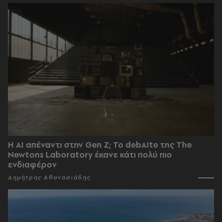
Η AI απέναντι στην Gen Z; Το debAIte της The
Newtons Laboratory έκανε κάτι πολύ πιο
ενδιαφέρον
Δημήτρης Αθανασιάδης