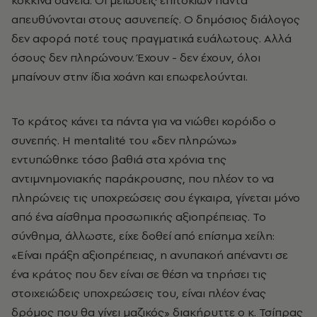
κόκκινα δάνεια. Οι μειώσεις επιτοκίων πάντα
απευθύνονται στους ασυνεπείς. Ο δημόσιος διάλογος
δεν αφορά ποτέ τους πραγματικά ευάλωτους. Αλλά
όσους δεν πληρώνουν. Έχουν - δεν έχουν, όλοι
μπαίνουν στην ίδια χοάνη και επωφελούνται.
Το κράτος κάνει τα πάντα για να νιώθει κορόιδο ο
συνεπής. Η mentalité του «δεν πληρώνω»
εντυπώθηκε τόσο βαθιά στα χρόνια της
αντιμνημονιακής παράκρουσης, που πλέον το να
πληρώνεις τις υποχρεώσεις σου έγκαιρα, γίνεται μόνο
από ένα αίσθημα προσωπικής αξιοπρέπειας. Το
σύνθημα, άλλωστε, είχε δοθεί από επίσημα χείλη:
«Είναι πράξη αξιοπρέπειας, η ανυπακοή απέναντι σε
ένα κράτος που δεν είναι σε θέση να τηρήσει τις
στοιχειώδεις υποχρεώσεις του, είναι πλέον ένας
δρόμος που θα γίνει μαζικός» διακήρυττε ο κ. Τσίπρας