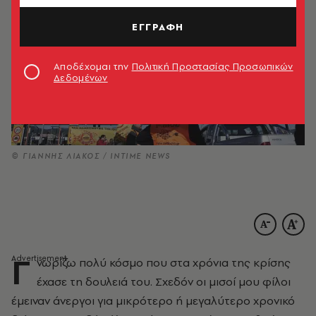
ΕΓΓΡΑΦΗ
Αποδέχομαι την
Πολιτική Προστασίας Προσωπικών
Δεδομένων
© ΓΙΑΝΝΗΣ ΛΙΑΚΟΣ / INTIME NEWS
Γ
νωρίζω πολύ κόσμο που στα χρόνια της κρίσης
έχασε τη δουλειά του. Σχεδόν οι μισοί μου φίλοι
έμειναν άνεργοι για μικρότερο ή μεγαλύτερο χρονικό