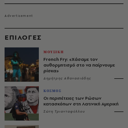
EΠΙΛΟΓΈΣ
ΜΟΥΣΙΚΗ
French Fry: «Χάσαμε τον
αυθορμητισμό στο να παίρνουμε
ρίσκα»
Δημήτρης Αθανασιάδης
ΚΟΣΜΟΣ
Οι περιπέτειες των Ρώσων
κατασκόπων στη Λατινική Αμερική
Σώτη Τριανταφύλλου