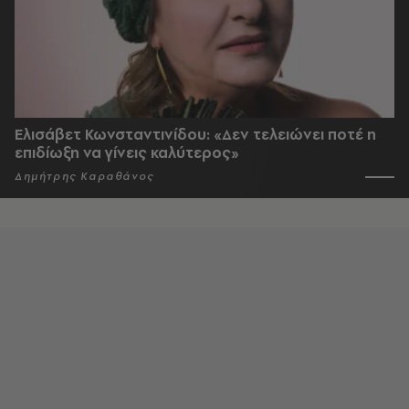
Ελισάβετ Κωνσταντινίδου: «Δεν τελειώνει ποτέ η
επιδίωξη να γίνεις καλύτερος»
Δημήτρης Καραθάνος