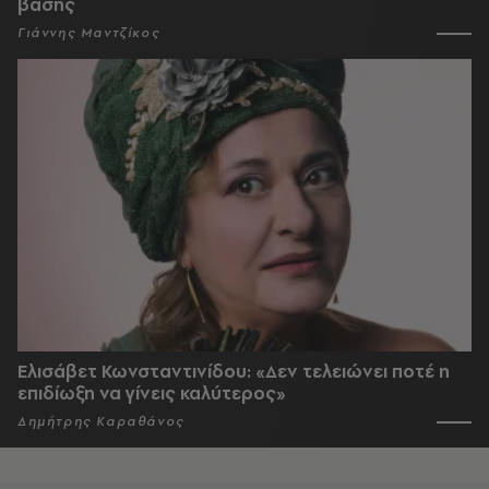
βάσης
Γιάννης Μαντζίκος
Ελισάβετ Κωνσταντινίδου: «Δεν τελειώνει ποτέ η
επιδίωξη να γίνεις καλύτερος»
Δημήτρης Καραθάνος