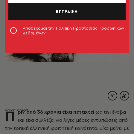
ΕΓΓΡΑΦΗ
Αποδέχομαι την
Πολιτική Προστασίας Προσωπικών
Δεδομένων
Π
ριν από 36 χρόνια είχα πεταχτεί
ως τη Γένοβα
και είχα συλλέξει για λίγες μέρες εντυπώσεις από
την τοπική ελληνική φοιτητική κοινότητα. Είχα μείνει με