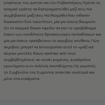
επιγόνους του Δαντόν και του Ροβεσπιέρου; Πρέπει το
κοσμικό κράτος να διαπραγματευθεί μαζί σου; Να
συμβιβαστεί μαζί σου; Να θεσμοθετήσει πιθανόν
δικαιοσύνη δύο ταχυτήτων, μία για όσους θεωρούν
ότι το κοσμικό δίκαιο οφείλει να έχει το προβάδισμα
έναντι των οιονδήποτε θρησκευτικών πεποιθήσεων και
μία για όσους πρεσβεύουν το ακριβώς αντίθετο; Πώς
ακριβώς μπορεί να λειτουργήσει αυτό το «μαζί και
χώρια» μοντέλο δίχως κανένας από τους
συμβεβλημένους να νιώσει ριγμένος; Δυσάρεστα
ερωτήματα κι εν πολλοίς ανεπιθύμητα. Ως γνωστόν,
το Συμβούλιο της Ευρώπης απαντάει αυστηρά και
μόνο στα ευχάριστα.