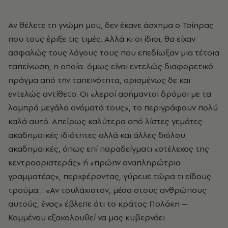
Αν θέλετε τη γνώμη μου, δεν έκανε άσχημα ο Τσίπρας
που τους έριξε τις τιμές. Αλλά κι οι ίδιοι, θα είχαν
ασφαλώς τους λόγους τους που επεδίωξαν μια τέτοια
ταπείνωση, η οποία όμως είναι εντελώς διαφορετικό
πράγμα από την ταπεινότητα, ορισμένως δε και
εντελώς αντίθετο. Οι «λεροί ασήμαντοι δρόμοι με τα
λαμπρά μεγάλα ονόματά τους», το περιγράφουν πολύ
καλά αυτό. Απείρως καλύτερα από λίστες γεμάτες
ακαδημαϊκές ιδιότητες αλλά και άλλες διόλου
ακαδημαϊκές, όπως επί παραδείγματι «στέλεχος της
κεντροαριστεράς» ή «πρώην αναπληρώτρια
γραμματέας», περιφέροντας, γύρευε τώρα τι είδους
τραύμα… «Αν τουλάχιστον, μέσα στους ανθρώπους
αυτούς, ένας» έβλεπε ότι το κράτος Πολάκη –
Καμμένου εξακολουθεί να μας κυβερνάει