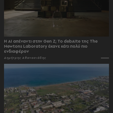
Η AI απέναντι στην Gen Z; Το debAIte της The
Newtons Laboratory έκανε κάτι πολύ πιο
ενδιαφέρον
Δημήτρης Αθανασιάδης