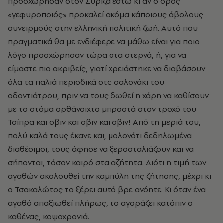
προσχώρησαν στον Σύριζα έστω κι αν ο όρος
«γεφυροποιός» προκαλεί ακόμα κάποιους άβολους
συνειρμούς στην ελληνική πολιτική ζωή. Αυτό που
πραγματικά θα με ενδιέφερε να μάθω είναι για ποιο
λόγο προσχώρησαν τώρα στα στερνά, ή, για να
είμαστε πιο ακριβείς, γιατί χρειάστηκε να διαβάσουν
όλα τα παλιά περιοδικά στο σαλονάκι του
οδοντιάτρου, πριν να τους δωθεί η χάρη να καθίσουν
με το στόμα ορθάνοιχτο μπροστά στον τροχό του
Τσίπρα και σβιν και σβιν και σβιν! Από τη μεριά του,
πολύ καλά τους έκανε και, μολονότι δεδηλωμένα
διαθέσιμοι, τους άφησε να ξεροσταλιάζουν και να
σήπονται, τόσον καιρό στα αζήτητα. Διότι η τιμή των
αγαθών ακολουθεί την καμπύλη της ζήτησης, μέχρι κι
ο Τσακαλώτος το ξέρει αυτό βρε ανόητε. Κι όταν ένα
αγαθό απαξιωθεί πλήρως, το αγοράζει κατόπιν ο
καθένας, κοψοχρονιά.