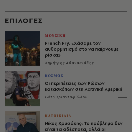
EΠΙΛΟΓΈΣ
ΜΟΥΣΙΚΗ
French Fry: «Χάσαμε τον
αυθορμητισμό στο να παίρνουμε
ρίσκα»
Δημήτρης Αθανασιάδης
ΚΟΣΜΟΣ
Οι περιπέτειες των Ρώσων
κατασκόπων στη Λατινική Αμερική
Σώτη Τριανταφύλλου
ΚΑΤΟΙΚΙΔΙΑ
Νίκος Χρυσάκης: Το πρόβλημα δεν
είναι τα αδέσποτα, αλλά οι