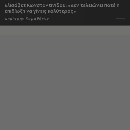
Ελισάβετ Κωνσταντινίδου: «Δεν τελειώνει ποτέ η
επιδίωξη να γίνεις καλύτερος»
Δημήτρης Καραθάνος