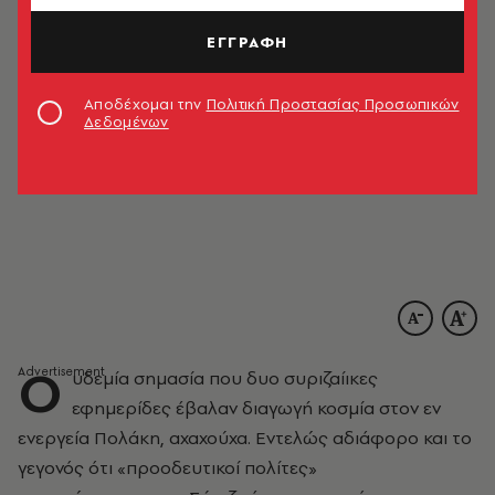
ΕΓΓΡΑΦΗ
Αποδέχομαι την
Πολιτική Προστασίας Προσωπικών
Δεδομένων
Ο
υδεμία σημασία που δυο συριζαίικες
εφημερίδες έβαλαν διαγωγή κοσμία στον εν
ενεργεία Πολάκη, αχαχούχα. Εντελώς αδιάφορο και το
γεγονός ότι «προοδευτικοί πολίτες»