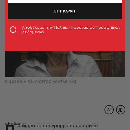
ΕΓΓΡΑΦΗ
Αποδέχομαι την
Πολιτική Προστασίας Προσωπικών
Δεδομένων
© EUROKINISSI/ΓΙΩΡΓΟΣ ΚΟΝΤΑΡΙΝΗΣ
Π
ροχωρά το πρόγραμμα προσωρινής