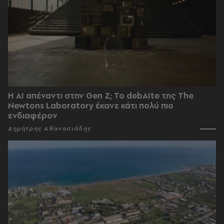
Η AI απέναντι στην Gen Z; Το debAIte της The
Newtons Laboratory έκανε κάτι πολύ πιο
ενδιαφέρον
Δημήτρης Αθανασιάδης