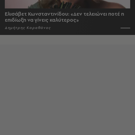
Ελισάβετ Κωνσταντινίδου: «Δεν τελειώνει ποτέ η
επιδίωξη να γίνεις καλύτερος»
Δημήτρης Καραθάνος