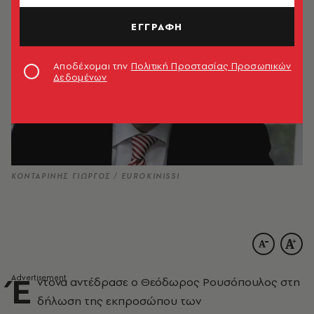
ΕΓΓΡΑΦΗ
Αποδέχομαι την
Πολιτική Προστασίας Προσωπικών
Δεδομένων
ΚΟΝΤΑΡΙΝΗΣ ΓΙΩΡΓΟΣ / EUROKINISSI
Έ
ντονα αντέδρασε ο Θεόδωρος Ρουσόπουλος στη
δήλωση της εκπροσώπου των