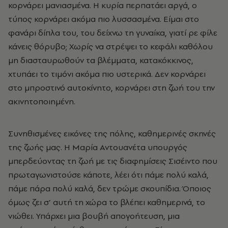
κορνάρει μανιασμένα. Η κυρία περπατάει αργά, ο
τύπος κορνάρει ακόμα πιο λυσσασμένα. Είμαι στο
φανάρι δίπλα του, του δείχνω τη γυναίκα, γιατί ρε φίλε
κάνεις θόρυβο; Χωρίς να στρέψει το κεφάλι καθόλου
μη διασταυρωθούν τα βλέμματα, κατακόκκινος,
χτυπάει το τιμόνι ακόμα πιο υστερικά. Δεν κορνάρει
στο μπροστινό αυτοκίνητο, κορνάρει στη ζωή του την
ακινητοποιημένη.
Συνηθισμένες εικόνες της πόλης, καθημερινές σκηνές
της ζωής μας. Η Μαρία Αντουανέτα υπουργός
μπερδεύοντας τη ζωή με τις διαφημίσεις Σισέιντο που
πρωταγωνιστούσε κάποτε, λέει ότι πάμε πολύ καλά,
πάμε πάρα πολύ καλά, δεν τρώμε σκουπίδια. Όποιος
όμως ζει σ’ αυτή τη χώρα το βλέπει καθημερινά, το
νιώθει. Υπάρχει μια βουβή απογοήτευση, μια