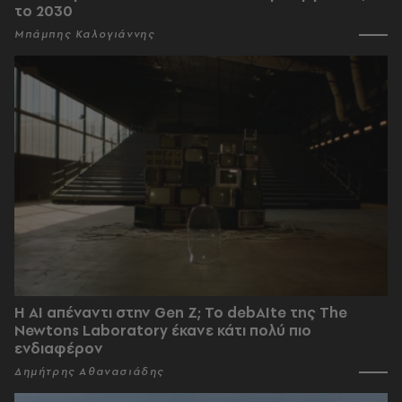
το 2030
Μπάμπης Καλογιάννης
Η AI απέναντι στην Gen Z; Το debAIte της The
Newtons Laboratory έκανε κάτι πολύ πιο
ενδιαφέρον
Δημήτρης Αθανασιάδης