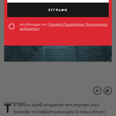
ΕΓΓΡΑΦΗ
Αποδέχομαι την
Πολιτική Προστασίας Προσωπικών
Δεδομένων
Τ
ο πρώτο αμάξι σταματάει στη στροφή γιατί
διασχίζει τη διάβαση μια κυρία. Ο πίσω οδηγός