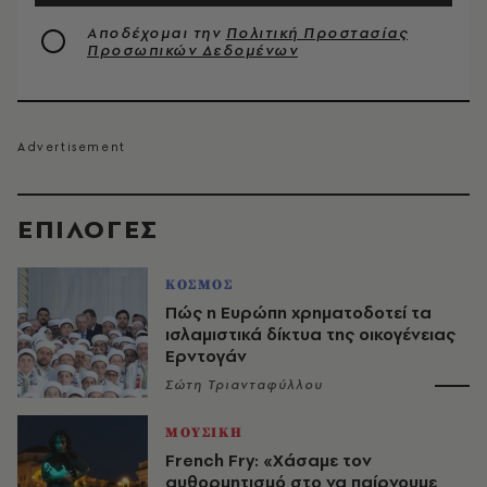
Αποδέχομαι την
Πολιτική Προστασίας
Προσωπικών Δεδομένων
EΠΙΛΟΓΈΣ
ΚΟΣΜΟΣ
Πώς η Ευρώπη χρηματοδοτεί τα
ισλαμιστικά δίκτυα της οικογένειας
Ερντογάν
Σώτη Τριανταφύλλου
ΜΟΥΣΙΚΗ
French Fry: «Χάσαμε τον
αυθορμητισμό στο να παίρνουμε