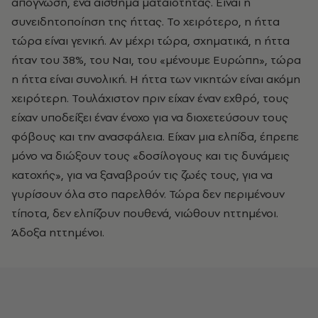
απόγνωση, ένα αίσθημα ματαιότητας. Είναι η
συνειδητοποίηση της ήττας. Το χειρότερο, η ήττα
τώρα είναι γενική. Αν μέχρι τώρα, σχηματικά, η ήττα
ήταν του 38%, του Ναι, του «μένουμε Ευρώπη», τώρα
η ήττα είναι συνολική. Η ήττα των νικητών είναι ακόμη
χειρότερη. Τουλάχιστον πριν είχαν έναν εχθρό, τους
είχαν υποδείξει έναν ένοχο για να διοχετεύσουν τους
φόβους και την ανασφάλεια. Είχαν μια ελπίδα, έπρεπε
μόνο να διώξουν τους «δοσίλογους και τις δυνάμεις
κατοχής», για να ξαναβρούν τις ζωές τους, για να
γυρίσουν όλα στο παρελθόν. Τώρα δεν περιμένουν
τίποτα, δεν ελπίζουν πουθενά, νιώθουν ηττημένοι.
Άδοξα ηττημένοι.