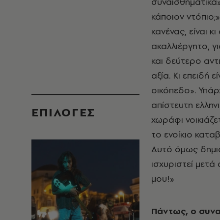
συναισθηματικά» 
κάποιον ντόπιο;
κανένας, είναι κι
ακαλλιέργητο, γ
και δεύτερο αντ
αξία. Κι επειδή 
οικόπεδο». Υπάρχ
απίστευτη ελληνι
EΠΙΛΟΓΈΣ
χωράφι νοικιάζε
το ενοίκιο καταβ
Αυτό όμως δημι
ισχυριστεί μετά 
μου!»
Πάντως, ο συνα