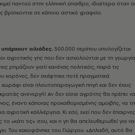
ιμεί παντού στην ελληνική ύπαιθρο, ιδιαίτερα όταν ο
ας βρίσκονται σε κάποιο αστικό γραφείο.
 υπάρχουν χιλιάδες.
500.000 περίπου υπολογίζεται
οχοι αγροτικής γης που δεν ασχολούνται με τη γεωργία
εις ρημάζουν γιατί κανένας πολιτικός, παρά τις
ου κορόνες, δεν σκέφτηκε ποτέ πραγματικά
ο χωράφι είναι πλουτοπαραγωγική πηγή και δεν έχεις
 κρατάς ανενεργή! Αν δεν είσαι αγρότης θα πρέπει ν
νος, έναντι κάποιας προκαθορισμένης αμοιβής, να τη
 αγροτική καλλιέργεια. Κι εσύ, εκεί που δεν έπαιρνε
ς το «κάτι τις» σου, και η γη θα απελευθερωθεί για να
γει. Του κακοφάνηκε του Γιώργου. «Δηλαδή, αυτό θα