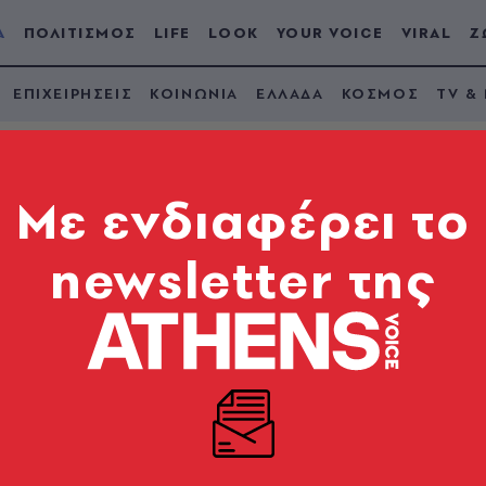
Α
ΠΟΛΙΤΙΣΜΟΣ
LIFE
LOOK
YOUR VOICE
VIRAL
Ζ
ΕΠΙΧΕΙΡΗΣΕΙΣ
ΚΟΙΝΩΝΙΑ
ΕΛΛΑΔΑ
ΚΟΣΜΟΣ
TV &
Mε ενδιαφέρει το
newsletter της
παλεύεται. Το άγον