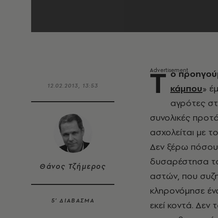
Τ
ο προηγού
12.02.2013, 13:53
κάμπου
» έ
αγρότες στ
συνολικές προτά
ασχολείται με το
Δεν ξέρω πόσου
δυσαρέστησα το 
Θάνος Τζήμερος
αστών, που συζη
κληρονόμησε ένα
5’ ΔΙΑΒΑΣΜΑ
εκεί κοντά. Δεν 