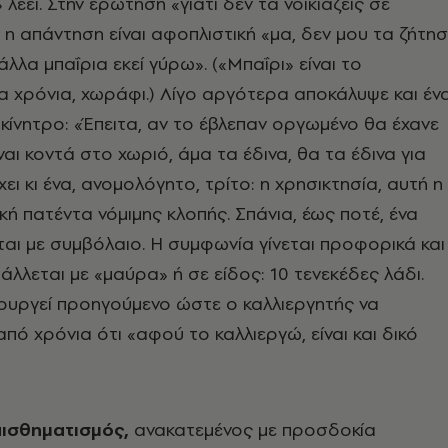
λέει. Στην ερώτηση «γιατί δεν τα νοικιάζεις σε
» η απάντηση είναι αφοπλιστική «μα, δεν μου τα ζήτη
 άλλα μπαΐρια εκεί γύρω». («Μπαΐρι» είναι το
ια χρόνια, χωράφι.) Λίγο αργότερα αποκάλυψε και έν
ικίνητρο: «Έπειτα, αν το έβλεπαν οργωμένο θα έχανε
είναι κοντά στο χωριό, άμα τα έδινα, θα τα έδινα για
ει κι ένα, ανομολόγητο, τρίτο: η χρησικτησία, αυτή η
κή πατέντα νόμιμης κλοπής. Σπάνια, έως ποτέ, ένα
ται με συμβόλαιο. Η συμφωνία γίνεται προφορικά και
άλλεται με «μαύρα» ή σε είδος: 10 τενεκέδες λάδι.
ουργεί προηγούμενο ώστε ο καλλιεργητής να
από χρόνια ότι «αφού το καλλιεργώ, είναι και δικό
ισθηματισμός,
ανακατεμένος με προσδοκία