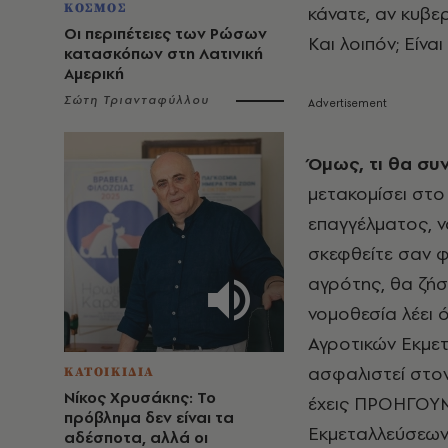
ΚΟΣΜΟΣ
κάνατε, αν κυβε
Οι περιπέτειες των Ρώσων
Και λοιπόν; Είνα
κατασκόπων στη Λατινική
Αμερική
Σώτη Τριανταφύλλου
Όμως, τι θα συ
μετακομίσει στο 
επαγγέλματος, 
σκεφθείτε σαν φυ
αγρότης, θα ζήσ
νομοθεσία λέει 
Αγροτικών Εκμ
ασφαλιστεί στον 
ΚΑΤΟΙΚΙΔΙΑ
Νίκος Χρυσάκης: Το
έχεις ΠΡΟΗΓΟΥ
πρόβλημα δεν είναι τα
Εκμεταλλεύσεων!
αδέσποτα, αλλά οι