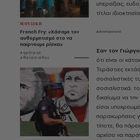
υπεραξίας, ευδοκ
τίτλοι ιδιοκτησί
ΜΟΥΣΙΚΗ
French Fry: «Χάσαμε τον
αυθορμητισμό στο να
παίρνουμε ρίσκα»
Σαν τον Γιώργο
Δημήτρης
Αθανασιάδης
ότι είναι οι κάτ
Τεράστιες εκτάσ
σοσιαλιστικές τ
σοσιαλιστικά: τ
δικαίωμα να την
είσαι υποχρεωμέ
παραχωρήσεις για
τίποτε, θα πάρει
αρχίσει να παρά