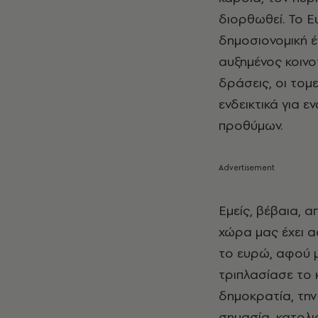
διορθωθεί. Το Ε
δημοσιονομική έ
αυξημένος κοινο
δράσεις, οι τομ
ενδεικτικά για ε
προθύμων.
Εμείς, βέβαια, 
χώρα μας έχει α
το ευρώ, αφού 
τριπλασίασε το 
δημοκρατία, την
σημασία, κατολι