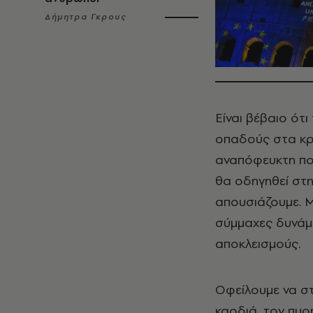
Δήμητρα Γκρους
Είναι βέβαιο ότ
οπαδούς στα κρά
αναπόφευκτη πο
θα οδηγηθεί στη
απουσιάζουμε. Μ
σύμμαχες δυνάμ
αποκλεισμούς.
Οφείλουμε να σ
καρδιά, τον πυρ