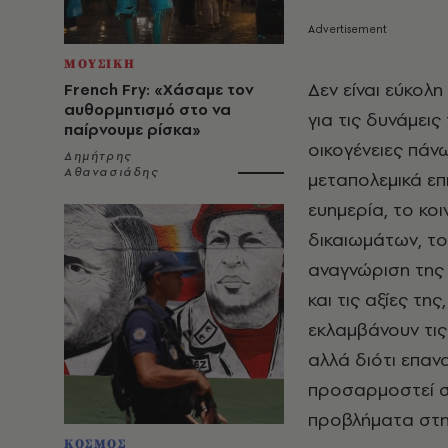
ΜΟΥΣΙΚΗ
Δεν είναι εύκολ
French Fry: «Χάσαμε τον
αυθορμητισμό στο να
για τις δυνάμεις
παίρνουμε ρίσκα»
οικογένειες πάν
Δημήτρης
Αθανασιάδης
μεταπολεμικά επ
ευημερία, το κο
δικαιωμάτων, το
αναγνώριση της 
και τις αξίες τ
εκλαμβάνουν τις
αλλά διότι επανα
προσαρμοστεί στ
προβλήματα στη 
ΚΟΣΜΟΣ