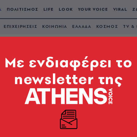
Α
ΠΟΛΙΤΙΣΜΟΣ
LIFE
LOOK
YOUR VOICE
VIRAL
Ζ
ΕΠΙΧΕΙΡΗΣΕΙΣ
ΚΟΙΝΩΝΙΑ
ΕΛΛΑΔΑ
ΚΟΣΜΟΣ
TV &
Mε ενδιαφέρει το
newsletter της
αυροδρόμι
δώσουν τη μάχη και να την κερδίσουν