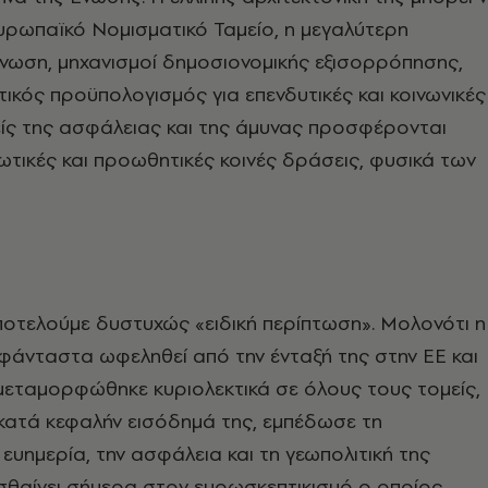
υρωπαϊκό Νομισματικό Ταμείο, η μεγαλύτερη
νωση, μηχανισμοί δημοσιονομικής εξισορρόπησης,
τικός προϋπολογισμός για επενδυτικές και κοινωνικές
είς της ασφάλειας και της άμυνας προσφέρονται
νωτικές και προωθητικές κοινές δράσεις, φυσικά των
αποτελούμε δυστυχώς «ειδική περίπτωση». Μολονότι η
φάνταστα ωφεληθεί από την ένταξή της στην ΕΕ και
μεταμορφώθηκε κυριολεκτικά σε όλους τους τομείς,
κατά κεφαλήν εισόδημά της, εμπέδωσε τη
 ευημερία, την ασφάλεια και τη γεωπολιτική της
σθαίνει σήμερα στον ευρωσκεπτικισμό ο οποίος