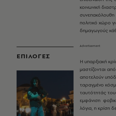
κοινωνική διαστ
συνεπακόλουθη 
πολιτικό χώρο γ
δημαγωγούς κά
EΠΙΛΟΓΈΣ
Η υπαρξιακή κρί
μαστίζονται από
αποτελούν υπόδε
ταραγμένο κόσμ
ταυτότητάς τους
εμφάνιση φοβικώ
λόγια, η κρίση δ