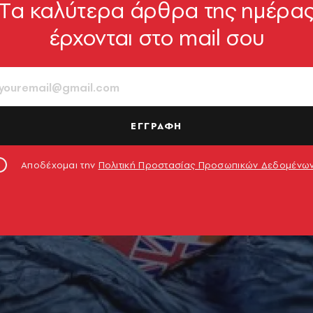
Tα καλύτερα άρθρα της ημέρα
έρχονται στο mail σου
ΕΓΓΡΑΦΗ
Αποδέχομαι την
Πολιτική Προστασίας Προσωπικών Δεδομένω