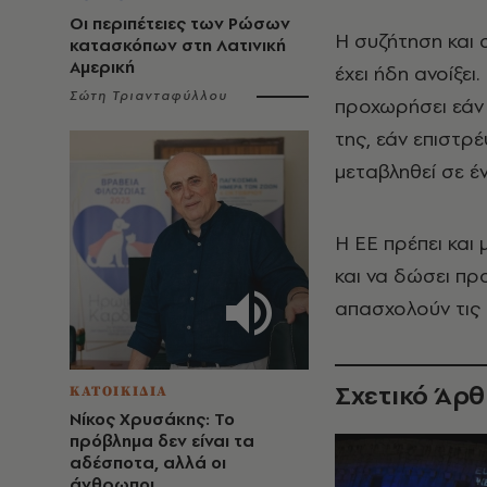
Οι περιπέτειες των Ρώσων
Η συζήτηση και 
κατασκόπων στη Λατινική
Αμερική
έχει ήδη ανοίξει
Σώτη Τριανταφύλλου
προχωρήσει εάν ε
της, εάν επιστρ
μεταβληθεί σε έ
Η ΕΕ πρέπει και
και να δώσει πρ
απασχολούν τις κ
Σχετικό Άρ
ΚΑΤΟΙΚΙΔΙΑ
Νίκος Χρυσάκης: Το
πρόβλημα δεν είναι τα
αδέσποτα, αλλά οι
άνθρωποι