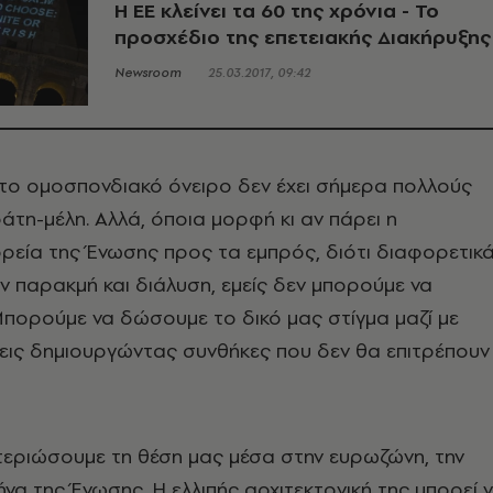
Η ΕΕ κλείνει τα 60 της χρόνια - Το
προσχέδιο της επετειακής Διακήρυξης
Newsroom
25.03.2017, 09:42
ι το ομοσπονδιακό όνειρο δεν έχει σήμερα πολλούς
τη-μέλη. Αλλά, όποια μορφή κι αν πάρει η
ρεία της Ένωσης προς τα εμπρός, διότι διαφορετικ
ν παρακμή και διάλυση, εμείς δεν μπορούμε να
πορούμε να δώσουμε το δικό μας στίγμα μαζί με
εις δημιουργώντας συνθήκες που δεν θα επιτρέπουν
τεριώσουμε τη θέση μας μέσα στην ευρωζώνη, την
ήνα της Ένωσης. Η ελλιπής αρχιτεκτονική της μπορεί 