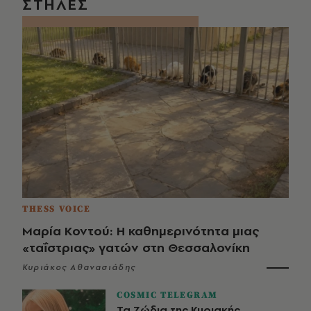
ΣΤΗΛΕΣ
THESS VOICE
Μαρία Κοντού: Η καθημερινότητα μιας
«ταΐστριας» γατών στη Θεσσαλονίκη
Κυριάκος Αθανασιάδης
COSMIC TELEGRAM
Τα Ζώδια της Κυριακής