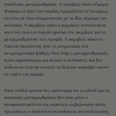
επώδυνες μεταρρυθμίσεις. Τι ακριβώς κάνει σήμερα;
Φτιάχνει τη δική της παγίδα; Πριμοδοτεί τις δυνάμεις
του Όχι σε Όλα πληρώνοντας με το ίδιο νόμισμα τον
αντίπαλο; Τι ακριβώς κάνει ο Κυριάκος Μητσοτάκης
και η ΝΔ που τον έχρισε αρχηγό της ακριβώς για το
μεταρρυθμιστικό του προφίλ; Τι ακριβώς κάνει το
ΠΑΣΟΚ περνώντας από το μνημονιακό στο
αντιμνημονιακό βάθρο; Πού πήγε ο μεταρρυθμισμός;
Έγινε παρανάλωμα για να καεί ο αντίπαλος; Και δεν
κινδυνεύει έτσι να υποστεί τα ίδια εάν αναλάβει εκείνη
το τιμόνι της χώρας;
Πάνε πολλά χρόνια που σκέπτομαι ότι το κλειδί για τις
αναγκαίες μεταρρυθμίσεις δεν είναι μόνο η
αποφασιστικότητα της εκάστοτε κυβέρνησης αλλά
πρωτίστως η ποιότητα της εκάστοτε αντιπολίτευσης,