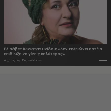
Ελισάβετ Κωνσταντινίδου: «Δεν τελειώνει ποτέ η
επιδίωξη να γίνεις καλύτερος»
Δημήτρης Καραθάνος