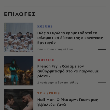
EΠΙΛΟΓΈΣ
ΚΟΣΜΟΣ
Πώς η Ευρώπη χρηματοδοτεί τα
ισλαμιστικά δίκτυα της οικογένειας
Ερντογάν
Σώτη Τριανταφύλλου
ΜΟΥΣΙΚΗ
French Fry: «Χάσαμε τον
αυθορμητισμό στο να παίρνουμε
ρίσκα»
Δημήτρης Αθανασιάδης
TV + SERIES
Half Man: Ο Ρίτσαρντ Γκαντ μας
ξεβολεύει ξανά