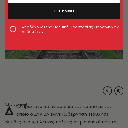
ΕΓΓΡΑΦΗ
Αποδέχομαι την
Πολιτική Προστασίας Προσωπικών
Δεδομένων
Δ
εν πρωτοτυπώ αν θυμίσω τον τρόπο με τον
οποίο ο ΣΥΡΙΖΑ έγινε κυβέρνηση. Πούλησε
ελπίδες στους Έλληνες πολίτες σε μια εποχή που τα