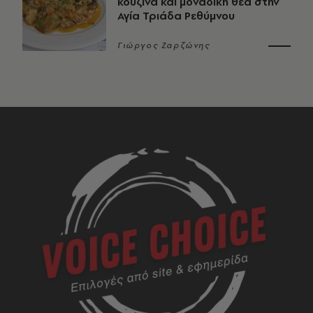
κουζίνα και μοναδική θέα στην
Αγία Τριάδα Ρεθύμνου
Γιώργος Ζαρζώνης