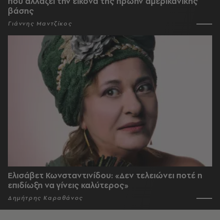
που αλλάζει την εικόνα της πρώην αμερικανικής
βάσης
Γιάννης Μαντζίκος
Ελισάβετ Κωνσταντινίδου: «Δεν τελειώνει ποτέ η
επιδίωξη να γίνεις καλύτερος»
Δημήτρης Καραθάνος