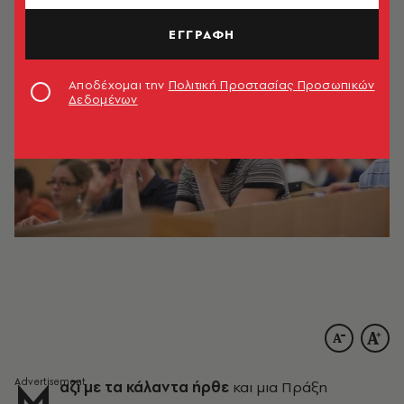
ΕΓΓΡΑΦΗ
Αποδέχομαι την
Πολιτική Προστασίας Προσωπικών
Δεδομένων
Μ
αζί με τα κάλαντα ήρθε
και μια Πράξη