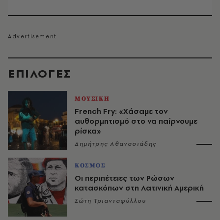
EΠΙΛΟΓΈΣ
ΜΟΥΣΙΚΗ
French Fry: «Χάσαμε τον
αυθορμητισμό στο να παίρνουμε
ρίσκα»
Δημήτρης Αθανασιάδης
ΚΟΣΜΟΣ
Οι περιπέτειες των Ρώσων
κατασκόπων στη Λατινική Αμερική
Σώτη Τριανταφύλλου