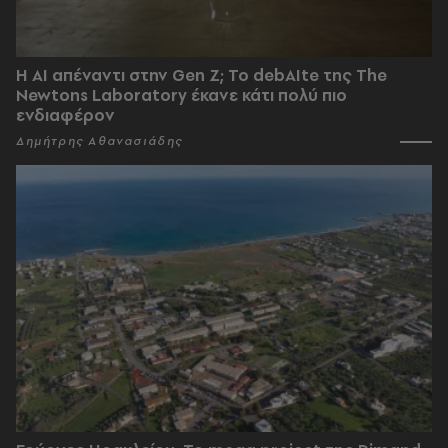
Η AI απέναντι στην Gen Z; Το debAIte της The
Newtons Laboratory έκανε κάτι πολύ πιο
ενδιαφέρον
Δημήτρης Αθανασιάδης