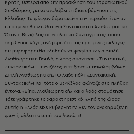
Κρήτη, ύστερα από την πρόσκληση του Στρατιωτικού
Συνδέσμου, για να αναλάβει τη διακυβέρνηση της
Ελλάδας. Το φλέγον θέμα εκείνη την περίοδο ήταν αν
η επόμενη Βουλή θα είναι Συντακτική ή Αναθεωρητική.
Όταν ο Βενιζέλος στην πλατεία Συντάγματος, όπου
εκφώνησε λόγο, ανέφερε ότι στις ερχόμενες εκλογές
οι ψηφοφόροι θα κληθούν να ψηφίσουν για Διπλή
Αναθεωρητική Βουλή, ο λαός απάντησε: «Συντακτική,
Συντακτική»! Ο Βενιζέλος είπε ξανά: «Επαναλαμβάνω:
Διπλή Αναθεωρητική»! Ο λαός πάλι: «Συντακτική,
Συντακτική»! Και τότε ο Βενιζέλος φώναξε στο πλήθος
έντονα: «Είπα, Αναθεωρητική» και ο λαός σταμάτησε!
Τότε γράφτηκε το χαρακτηριστικό: «Από της ώρας
αυτής η Ελλάς είχε κυβερνήτην. Δεν τον ανεκήρυξεν η
φωνή, αλλά η σιωπή του λαού…»!