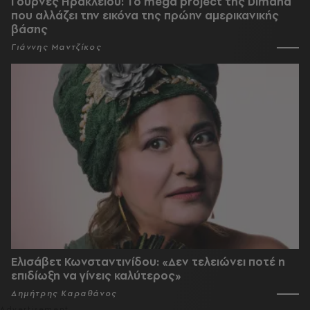
Γούρνες Ηρακλείου: To mega project της Dimand
που αλλάζει την εικόνα της πρώην αμερικανικής
βάσης
Γιάννης Μαντζίκος
Ελισάβετ Κωνσταντινίδου: «Δεν τελειώνει ποτέ η
επιδίωξη να γίνεις καλύτερος»
Δημήτρης Καραθάνος