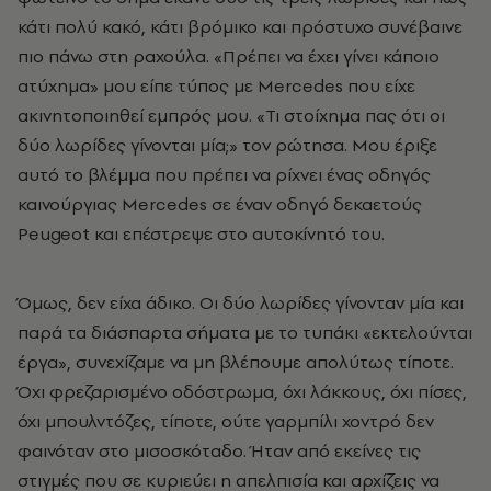
κάτι πολύ κακό, κάτι βρόμικο και πρόστυχο συνέβαινε
πιο πάνω στη ραχούλα. «Πρέπει να έχει γίνει κάποιο
ατύχημα» μου είπε τύπος με Mercedes που είχε
ακινητοποιηθεί εμπρός μου. «Τι στοίχημα πας ότι οι
δύο λωρίδες γίνονται μία;» τον ρώτησα. Μου έριξε
αυτό το βλέμμα που πρέπει να ρίχνει ένας οδηγός
καινούργιας Mercedes σε έναν οδηγό δεκαετούς
Ρeugeot και επέστρεψε στο αυτοκίνητό του.
Όμως, δεν είχα άδικο. Οι δύο λωρίδες γίνονταν μία και
παρά τα διάσπαρτα σήματα με το τυπάκι «εκτελούνται
έργα», συνεχίζαμε να μη βλέπουμε απολύτως τίποτε.
Όχι φρεζαρισμένο οδόστρωμα, όχι λάκκους, όχι πίσες,
όχι μπουλντόζες, τίποτε, ούτε γαρμπίλι χοντρό δεν
φαινόταν στο μισοσκόταδο. Ήταν από εκείνες τις
στιγμές που σε κυριεύει η απελπισία και αρχίζεις να