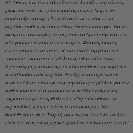
Υ.Γ. 2 Εννοείται ότι η «βοηθητική» λωρίδα της εθνικής
φίσκαρε από την πρώτη κιόλας στιγμή. Χωρίς να
υπολογίζει κανείς τι θα γινόταν έτσι κι έπρεπε να
περάσει ασθενοφόρο ή άλλο όχημα εν ανάγκη. Για να
σκεφτείτε αναλογίες, τα περασμένα Χριστούγεννα που
οδηγούσα στην αούτομπαν προς Φρανκφούρτη,
έπεσα πάνω σε ατύχημα. Κι εκεί αργά-αργά κι εκεί
τσούκου-τσούκου επί 45 λεπτά, αλλά ούτε ένας
Γερμανός (ή μετανάστης) δεν διανοήθηκε να εισβάλει
στη «βοηθητική» λωρίδα. Δεν ξέρω αν οφειλόταν
στην απόλυτη πίστη σε ένα ευγενέστερο μέλλον για την
ανθρωπότητα ή στον απόλυτο φόβο ότι θα τους
τσίμπαγε εν ριπή οφθαλμού η «Γκρούνε Μίνα» το
περιπολικό, ξέρω τι είδαν τα ματάκια μου. Και
θυμήθηκα το θείο Τζορτζ, που είχε πει ότι όλα τα ζώα
είναι ίσα. Ναι, αλλά μερικά ζώα δεν ισιώνουν με τίποτε!