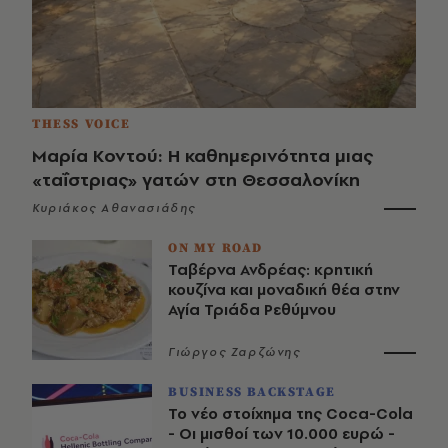
THESS VOICE
Μαρία Κοντού: Η καθημερινότητα μιας
«ταΐστριας» γατών στη Θεσσαλονίκη
Κυριάκος Αθανασιάδης
ON MY ROAD
Ταβέρνα Ανδρέας: κρητική
κουζίνα και μοναδική θέα στην
Αγία Τριάδα Ρεθύμνου
Γιώργος Ζαρζώνης
BUSINESS BACKSTAGE
Το νέο στοίχημα της Coca-Cola
- Οι μισθοί των 10.000 ευρώ -