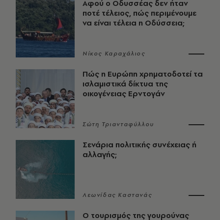
Αφού ο Οδυσσέας δεν ήταν
ποτέ τέλειος, πώς περιμένουμε
να είναι τέλεια η Οδύσσεια;
Νίκος Καραχάλιος
Πώς η Ευρώπη χρηματοδοτεί τα
ισλαμιστικά δίκτυα της
οικογένειας Ερντογάν
Σώτη Τριανταφύλλου
Σενάρια πολιτικής συνέχειας ή
αλλαγής;
Λεωνίδας Καστανάς
Ο τουρισμός της γουρούνας