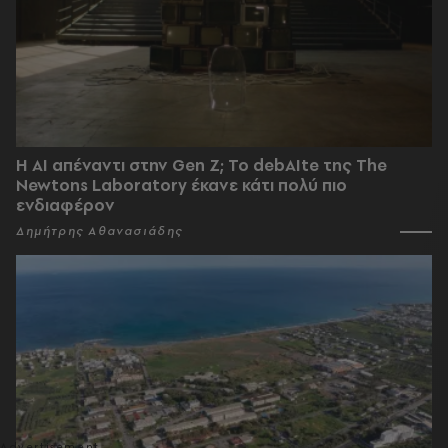
Η AI απέναντι στην Gen Z; Το debAIte της The
Newtons Laboratory έκανε κάτι πολύ πιο
ενδιαφέρον
Δημήτρης Αθανασιάδης