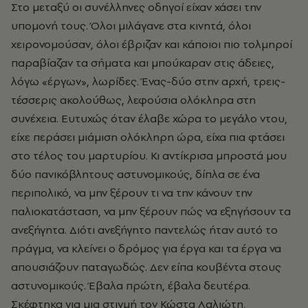
Στο μεταξύ οι συνέλληνες οδηγοί είχαν χάσει την
υπομονή τους. Όλοι μιλάγανε στα κινητά, όλοι
χειρονομούσαν, όλοι έβριζαν και κάποιοι πιο τολμηροί
παραβίαζαν τα σήματα και μπούκαραν στις άδειες,
λόγω «έργων», λωρίδες. Ένας-δύο στην αρχή, τρεις-
τέσσερις ακολούθως, λεφούσια ολόκληρα στη
συνέχεια. Ευτυχώς όταν έλαβε χώρα το μεγάλο ντου,
είχε περάσει μιάμιση ολόκληρη ώρα, είχα πια φτάσει
στο τέλος του μαρτυρίου. Κι αντίκρισα μπροστά μου
δύο πανικόβλητους αστυνομικούς, δίπλα σε ένα
περιπολικό, να μην ξέρουν τι να την κάνουν την
παλιοκατάσταση, να μην ξέρουν πώς να εξηγήσουν τα
ανεξήγητα. Διότι ανεξήγητο παντελώς ήταν αυτό το
πράγμα, να κλείνει ο δρόμος για έργα και τα έργα να
απουσιάζουν παταγωδώς. Δεν είπα κουβέντα στους
αστυνομικούς. Έβαλα πρώτη, έβαλα δευτέρα.
Σκέφτηκα για μια στιγμή τον Κώστα Λαλιώτη,