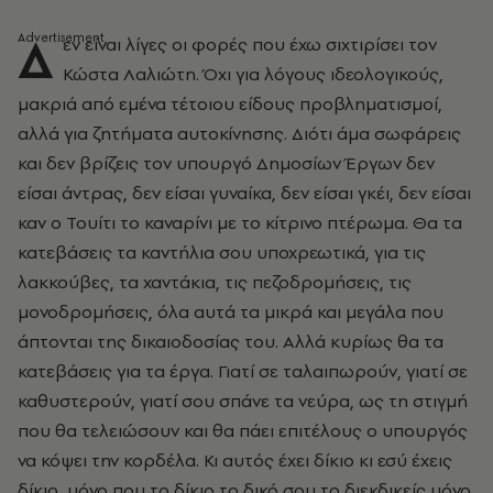
Δ
εν είναι λίγες οι φορές που έχω σιχτιρίσει τον
Κώστα Λαλιώτη. Όχι για λόγους ιδεολογικούς,
μακριά από εμένα τέτοιου είδους προβληματισμοί,
αλλά για ζητήματα αυτοκίνησης. Διότι άμα σωφάρεις
και δεν βρίζεις τον υπουργό Δημοσίων Έργων δεν
είσαι άντρας, δεν είσαι γυναίκα, δεν είσαι γκέι, δεν είσαι
καν ο Τουίτι το καναρίνι με το κίτρινο πτέρωμα. Θα τα
κατεβάσεις τα καντήλια σου υποχρεωτικά, για τις
λακκούβες, τα χαντάκια, τις πεζοδρομήσεις, τις
μονοδρομήσεις, όλα αυτά τα μικρά και μεγάλα που
άπτονται της δικαιοδοσίας του. Αλλά κυρίως θα τα
κατεβάσεις για τα έργα. Γιατί σε ταλαιπωρούν, γιατί σε
καθυστερούν, γιατί σου σπάνε τα νεύρα, ως τη στιγμή
που θα τελειώσουν και θα πάει επιτέλους ο υπουργός
να κόψει την κορδέλα. Κι αυτός έχει δίκιο κι εσύ έχεις
δίκιο, μόνο που το δίκιο το δικό σου το διεκδικείς μόνο