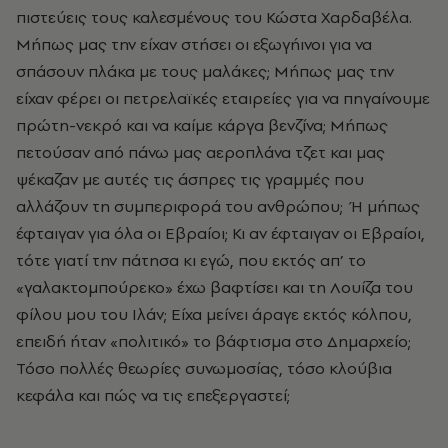
πιστεύεις τους καλεσμένους του Κώστα Χαρδαβέλα.
Μήπως μας την είχαν στήσει οι εξωγήινοι για να
σπάσουν πλάκα με τους μαλάκες; Μήπως μας την
είχαν φέρει οι πετρελαϊκές εταιρείες για να πηγαίνουμε
πρώτη-νεκρό και να καίμε κάργα βενζίνα; Μήπως
πετούσαν από πάνω μας αεροπλάνα τζετ και μας
ψέκαζαν με αυτές τις άσπρες τις γραμμές που
αλλάζουν τη συμπεριφορά του ανθρώπου; Ή μήπως
έφταιγαν για όλα οι Εβραίοι; Κι αν έφταιγαν οι Εβραίοι,
τότε γιατί την πάτησα κι εγώ, που εκτός απ’ το
«γαλακτομπούρεκο» έχω βαφτίσει και τη Λουίζα του
φίλου μου του Ιλάν; Είχα μείνει άραγε εκτός κόλπου,
επειδή ήταν «πολιτικό» το βάφτισμα στο Δημαρχείο;
Τόσο πολλές θεωρίες συνωμοσίας, τόσο κλούβια
κεφάλα και πώς να τις επεξεργαστεί;