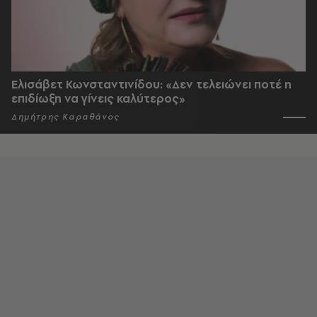
Ελισάβετ Κωνσταντινίδου: «Δεν τελειώνει ποτέ η
επιδίωξη να γίνεις καλύτερος»
Δημήτρης Καραθάνος