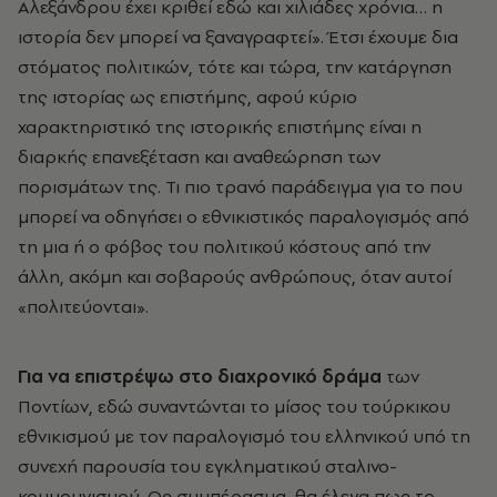
Αλεξάνδρου έχει κριθεί εδώ και χιλιάδες χρόνια… η
ιστορία δεν μπορεί να ξαναγραφτεί». Έτσι έχουμε δια
στόματος πολιτικών, τότε και τώρα, την κατάργηση
της ιστορίας ως επιστήμης, αφού κύριο
χαρακτηριστικό της ιστορικής επιστήμης είναι η
διαρκής επανεξέταση και αναθεώρηση των
πορισμάτων της. Τι πιο τρανό παράδειγμα για το που
μπορεί να οδηγήσει ο εθνικιστικός παραλογισμός από
τη μια ή ο φόβος του πολιτικού κόστους από την
άλλη, ακόμη και σοβαρούς ανθρώπους, όταν αυτοί
«πολιτεύονται».
Για να επιστρέψω στο διαχρονικό δράμα
των
Ποντίων, εδώ συναντώνται το μίσος του τούρκικου
εθνικισμού με τον παραλογισμό του ελληνικού υπό τη
συνεχή παρουσία του εγκληματικού σταλινο-
κομμουνισμού. Ως συμπέρασμα, θα έλεγα πως το