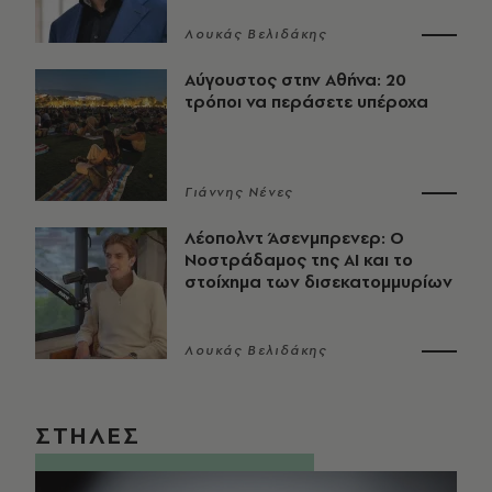
Λουκάς Βελιδάκης
Αύγουστος στην Αθήνα: 20
τρόποι να περάσετε υπέροχα
Γιάννης Νένες
Λέοπολντ Άσενμπρενερ: Ο
Νοστράδαμος της AI και το
στοίχημα των δισεκατομμυρίων
Λουκάς Βελιδάκης
ΣΤΗΛΕΣ