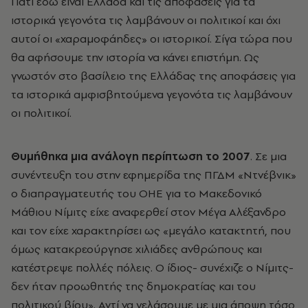
Γιατί εδώ είναι Ελλάδα και τις αποφάσεις για τα
ιστορικά γεγονότα τις λαμβάνουν οι πολιτικοί και όχι
αυτοί οι «χαραμοφάηδες» οι ιστορικοί. Σίγα τώρα που
θα αφήσουμε την ιστορία να κάνει επιστήμη. Ως
γνωστόν στο βασίλειο της Ελλάδας της αποφάσεις για
τα ιστορικά αμφισβητούμενα γεγονότα τις λαμβάνουν
οι πολιτικοί.
Θυμήθηκα μια ανάλογη περίπτωση το 2007
. Σε μια
συνέντευξη του στην εφημερίδα της ΠΓΔΜ «Ντνέβνικ»
ο διαπραγματευτής του ΟΗΕ για το Μακεδονικό
Μάθιου Νίμιτς είχε αναφερθεί στον Μέγα Αλέξανδρο
και τον είχε χαρακτηρίσει ως «μεγάλο κατακτητή, που
όμως κατακρεούργησε χιλιάδες ανθρώπους και
κατέστρεψε πολλές πόλεις. Ο ίδιος- συνέχιζε ο Νίμιτς-
δεν ήταν προωθητής της δημοκρατίας και του
πολιτικού βίου». Αντί να γελάσουμε με μια άποψη τόσο