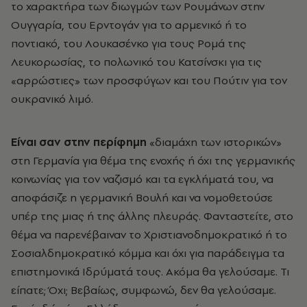
το χαρακτήρα των διωγμών των Ρουμάνων στην
Ουγγαρία, του Ερντογάν για το αρμενικό ή το
ποντιακό, του Λουκασένκο για τους Ρομά της
Λευκορωσίας, το πολωνικό του Κατσίνσκι για τις
«αρρώστιες» των προσφύγων και του Πούτιν για τον
ουκρανικό λιμό.
Είναι σαν στην περίφημη
«διαμάχη των ιστορικών»
στη Γερμανία για θέμα της ενοχής ή όχι της γερμανικής
κοινωνίας για τον ναζισμό και τα εγκλήματά του, να
αποφάσιζε η γερμανική Βουλή και να νομοθετούσε
υπέρ της μιας ή της άλλης πλευράς. Φανταστείτε, στο
θέμα να παρενέβαιναν το Χριστιανοδημοκρατικό ή το
Σοσιαλδημοκρατικό κόμμα και όχι για παράδειγμα τα
επιστημονικά Ιδρύματά τους. Ακόμα θα γελούσαμε. Τι
είπατε; Όχι; Βεβαίως, συμφωνώ, δεν θα γελούσαμε.