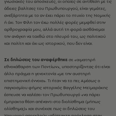
γνωσιακές του αποσκευές, οι οποίες σε αντίθεση με τις
άδειες βαλίτσες του Πρωθυπουργού, είναι γεμάτες,
ανεξάρτητα με το αν έχει πάρει το πτυχίο της Νομικής
ή όχι. Τον Φίλη τον έχω πολλές φορές μεμφθεί στην
αρθρογραφία μου, αλλά αυτή τη φορά αισθάνομαι
την ανάγκη να ταχθώ στο πλευρό του, ως πολιτικού
και πολίτη και όχι ως ιστορικού, που δεν είναι.
Σε δηλώσεις του αναφέρθηκε
σε «αιματηρή
εθνοκάθαρση των Ποντίων», υποστηρίζοντας ότι είναι
άλλο πράγμα η γενοκτονία «με την αυστηρή
επιστημονική έννοια». Τι ήταν να το πει; Αμέσως ο
παγκοσμίου φήμης ιστορικός Βαγγέλης Μεϊμαράκης
έσπευσε να καλέσει τον Πρωθυπουργό «να πάρει
έμπρακτα θέση απέναντι στο διολίσθημα (μήπως
ολίσθημα;)» και συνέχισε πως οι δηλώσεις του
Υπουργού αποτελούν «αδίστακτη πρόκληση στην