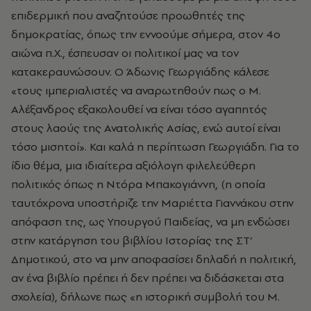
επιδερμική που αναζητούσε προωθητές της
δημοκρατίας, όπως την εννοούμε σήμερα, στον 4ο
αιώνα π.Χ., έσπευσαν οι πολιτικοί μας να τον
κατακεραυνώσουν. Ο Άδωνις Γεωργιάδης κάλεσε
«τους ιμπεριαλιστές να αναρωτηθούν πως ο Μ.
Αλέξανδρος εξακολουθεί να είναι τόσο αγαπητός
στους λαούς της Ανατολικής Ασίας, ενώ αυτοί είναι
τόσο μισητοί». Και καλά η περίπτωση Γεωργιάδη. Για το
ίδιο θέμα, μια ιδιαίτερα αξιόλογη φιλελεύθερη
πολιτικός όπως η Ντόρα Μπακογιάννη, (η οποία
ταυτόχρονα υποστήριζε την Μαριέττα Γιαννάκου στην
απόφαση της, ως Υπουργού Παιδείας, να μη ενδώσει
στην κατάργηση του βιβλίου Ιστορίας της ΣΤ’
Δημοτικού, στο να μην αποφασίσει δηλαδή η πολιτική,
αν ένα βιβλίο πρέπει ή δεν πρέπει να διδάσκεται στα
σχολεία), δήλωνε πως «η ιστορική συμβολή του Μ.