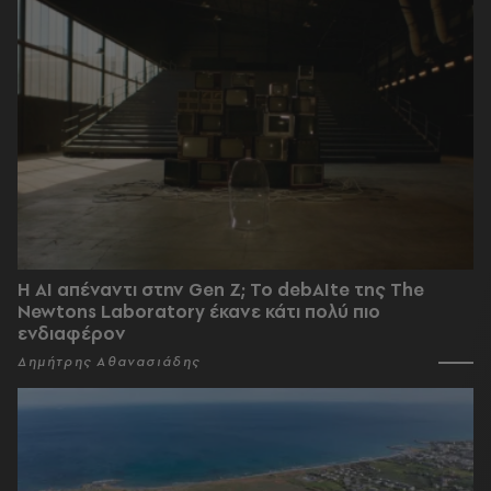
Η AI απέναντι στην Gen Z; Το debAIte της The
Newtons Laboratory έκανε κάτι πολύ πιο
ενδιαφέρον
Δημήτρης Αθανασιάδης