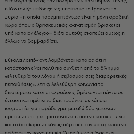
εικονογραφώντας τον πόλεμο των πολιτισμών. Tέλος,
η Kοντολίζα υπέδειξε ως υπαίτιους το Iράν και τη
Συρία –η οποία παρεμπιπτόντως είναι η μόνη αραβική
χώρα όπου ο θρησκευτικός φανατισμός βρίσκεται
υπό κάποιον έλεγχο– διότι αυτούς σκοπεύει ούτως η
άλλως να βομβαρδίσει.
Eύκολα λοιπόν αντιλαμβάνεται κάποιος ότι η
κατάσταση είναι πολύ πιο σύνθετη από το δίλημμα
«ελευθερία του λόγου ή σεβασμός στις διαφορετικές
πεποιθήσεις». Στη φιλελεύθερη κοινωνία τα
δικαιώματα και οι υποχρεώσεις βρίσκονται πάντα σε
ένταση και πρέπει να διατηρούνται σε κάποια
ισορροπία: για παράδειγμα, μεταξύ δύο γειτόνων
πρέπει να υπάρχει μια συναίνεση που να κατοχυρώνει
και το δικαίωμα να κάνεις πάρτι και την υποχρέωση να
σέβεσαι την κοινή ησυχία. Όταν όμως ο ένας έχει