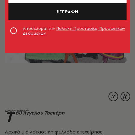
ΕΓΓΡΑΦΗ
Αποδέχομαι την
Πολιτική Προστασίας Προσωπικών
Δεδομένων
Τ
ου Άγγελου Τσεκέρη
Aρχικά μια λαϊκιστική φυλλάδα επεχείρησε