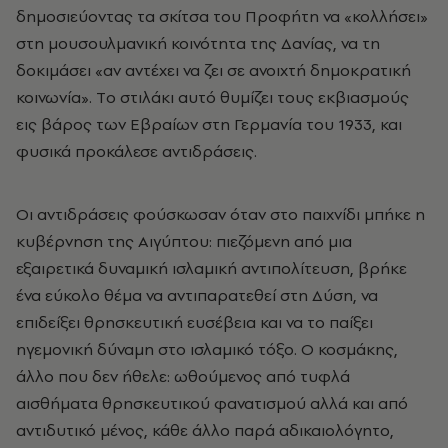
δημοσιεύοντας τα σκίτσα του Προφήτη να «κολλήσει»
στη μουσουλμανική κοινότητα της Δανίας, να τη
δοκιμάσει «αν αντέχει να ζει σε ανοιχτή δημοκρατική
κοινωνία». Tο στιλάκι αυτό θυμίζει τους εκβιασμούς
εις βάρος των Eβραίων στη Γερμανία του 1933, και
φυσικά προκάλεσε αντιδράσεις.
Oι αντιδράσεις φούσκωσαν όταν στο παιχνίδι μπήκε η
κυβέρνηση της Aιγύπτου: πιεζόμενη από μια
εξαιρετικά δυναμική ισλαμική αντιπολίτευση, βρήκε
ένα εύκολο θέμα να αντιπαρατεθεί στη Δύση, να
επιδείξει θρησκευτική ευσέβεια και να το παίξει
ηγεμονική δύναμη στο ισλαμικό τόξο. O κοσμάκης,
άλλο που δεν ήθελε: ωθούμενος από τυφλά
αισθήματα θρησκευτικού φανατισμού αλλά και από
αντιδυτικό μένος, κάθε άλλο παρά αδικαιολόγητο,