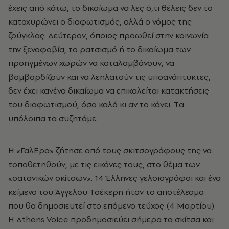
έχεις από κάτω, το δικαίωμα να λες ό,τι θέλεις δεν το
κατοχυρώνει ο διαφωτισμός, αλλά ο νόμος της
ζούγκλας. Δεύτερον, όποιος προωθεί στην κοινωνία
την ξενοφοβία, το ρατσισμό ή το δικαίωμα των
προηγμένων χωρών να καταλαμβάνουν, να
βομβαρδίζουν και να λεηλατούν τις υποανάπτυκτες,
δεν έχει κανένα δικαίωμα να επικαλείται κατακτήσεις
του διαφωτισμού, όσο καλά κι αν το κάνει. Tα
υπόλοιπα τα συζητάμε.
H «ΓαλEρα» ζήτησε από τους σκιτσογράφους της να
τοποθετηθούν, με τις εικόνες τους, στο θέμα των
«σατανικών σκίτσων». 14 Έλληνες γελοιογράφοι και ένα
κείμενο του Άγγελου Tσέκερη ήταν το αποτέλεσμα
που θα δημοσιευτεί στο επόμενο τεύχος (4 Mαρτίου).
H Athens Voice προδημοσιεύει σήμερα τα σκίτσα και