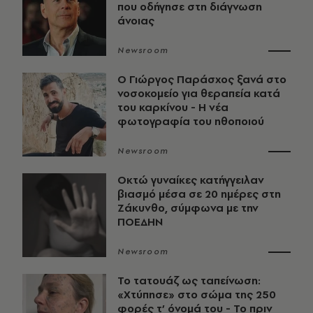
που οδήγησε στη διάγνωση
άνοιας
Newsroom
O Γιώργος Παράσχος ξανά στο
νοσοκομείο για θεραπεία κατά
του καρκίνου - Η νέα
φωτογραφία του ηθοποιού
Newsroom
Οκτώ γυναίκες κατήγγειλαν
βιασμό μέσα σε 20 ημέρες στη
Ζάκυνθο, σύμφωνα με την
ΠΟΕΔΗΝ
Newsroom
Το τατουάζ ως ταπείνωση:
«Χτύπησε» στο σώμα της 250
φορές τ’ όνομά του - Το πριν