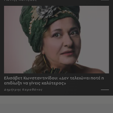
Ελισάβετ Κωνσταντινίδου: «Δεν τελειώνει ποτέ η
επιδίωξη να γίνεις καλύτερος»
Δημήτρης Καραθάνος