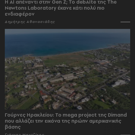
Η AI απέναντι στην Gen Z; Το debAIte της The
Newtons Laboratory έκανε κάτι πολύ πιο
ενδιαφέρον
Δημήτρης Αθανασιάδης
Γούρνες Ηρακλείου: To mega project της Dimand
που αλλάζει την εικόνα της πρώην αμερικανικής
βάσης
Γιάννης Μαντζίκος