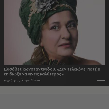
Ελισάβετ Κωνσταντινίδου: «Δεν τελειώνει ποτέ η
επιδίωξη να γίνεις καλύτερος»
Δημήτρης Καραθάνος