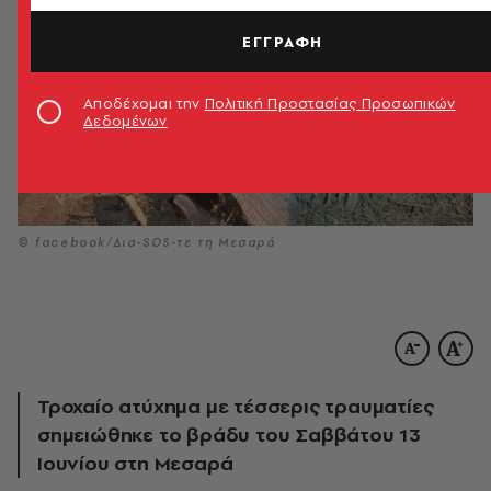
ΕΓΓΡΑΦΗ
Αποδέχομαι την
Πολιτική Προστασίας Προσωπικών
Δεδομένων
© facebook/Δια-SOS-τε τη Μεσαρά
Τροχαίο ατύχημα με τέσσερις τραυματίες
σημειώθηκε το βράδυ του Σαββάτου 13
Ιουνίου στη Μεσαρά