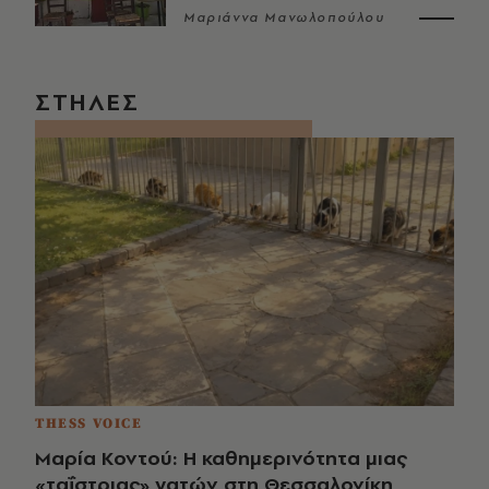
Μαριάννα Μανωλοπούλου
ΣΤΗΛΕΣ
THESS VOICE
Μαρία Κοντού: Η καθημερινότητα μιας
«ταΐστριας» γατών στη Θεσσαλονίκη