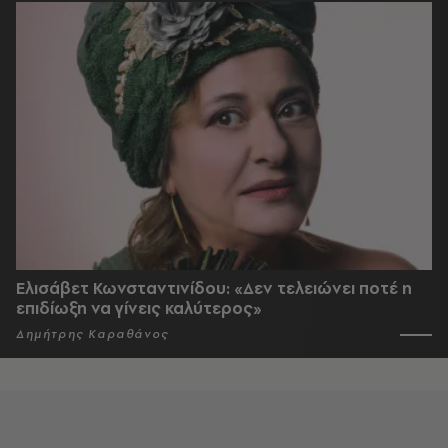
Ελισάβετ Κωνσταντινίδου: «Δεν τελειώνει ποτέ η
επιδίωξη να γίνεις καλύτερος»
Δημήτρης Καραθάνος