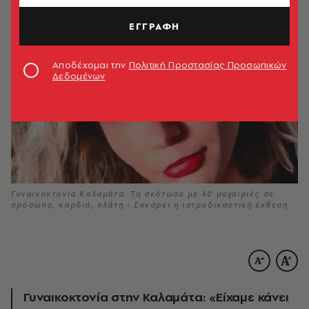
ΕΓΓΡΑΦΗ
Αποδέχομαι την
Πολιτική Προστασίας Προσωπικών
Δεδομένων
Γυναικοκτονία Καλαμάτα: Τη σκότωσε με 40 μαχαιριές σε
πρόσωπο, καρδιά, πλάτη - Σοκάρει η ιατροδικαστική έκθεση
Γυναικοκτονία στην Καλαμάτα: «Είχαμε κάνει