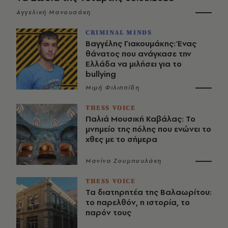
Αγγελική Μανουσάκη
CRIMINAL MINDS
Βαγγέλης Γιακουμάκης: Ένας
θάνατος που ανάγκασε την
Ελλάδα να μιλήσει για το
bullying
Μιμή Φιλιππίδη
THESS VOICE
Παλιά Μουσική Καβάλας: Το
μνημείο της πόλης που ενώνει το
χθες με το σήμερα
Μανίνα Ζουμπουλάκη
THESS VOICE
Τα διατηρητέα της Βαλαωρίτου:
το παρελθόν, η ιστορία, το
παρόν τους