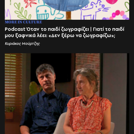
MORE IN CULTURE
Podcast Όταν το παιδί ζωγραφίζει | Γιατί το παιδί
μου ξαφνικά λέει: «Δεν ξέρω να ζωγραφίζω»;
Κυριάκος Μούρτζης