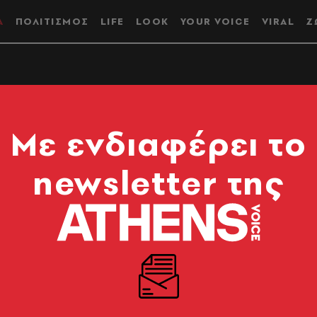
Α
ΠΟΛΙΤΙΣΜΟΣ
LIFE
LOOK
YOUR VOICE
VIRAL
Ζ
ς δεν ήταν ποτέ
Mε ενδιαφέρει το
newsletter της
της προϊστορίας μέχρι τις σύγχρονες γυναικείες