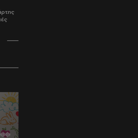
χάρτης
μές