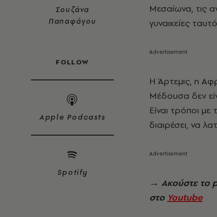
Μεσαίωνα, τις αγ
Σουζάνα
Παπαφάγου
γυναικείες ταυτό
FOLLOW
Η Άρτεμις, η Αφ
Μέδουσα δεν είν
Είναι τρόποι με
Apple Podcasts
διαιρέσει, να λα
Spotify
→
Ακούστε το 
στο
Youtube