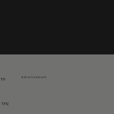
 τη
 της