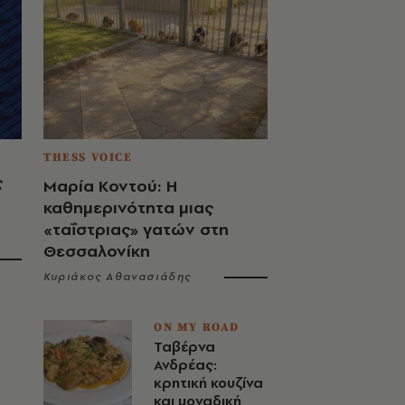
THESS VOICE
ς
Μαρία Κοντού: Η
καθημερινότητα μιας
«ταΐστριας» γατών στη
Θεσσαλονίκη
Κυριάκος Αθανασιάδης
ON MY ROAD
Ταβέρνα
Ανδρέας:
κρητική κουζίνα
και μοναδική