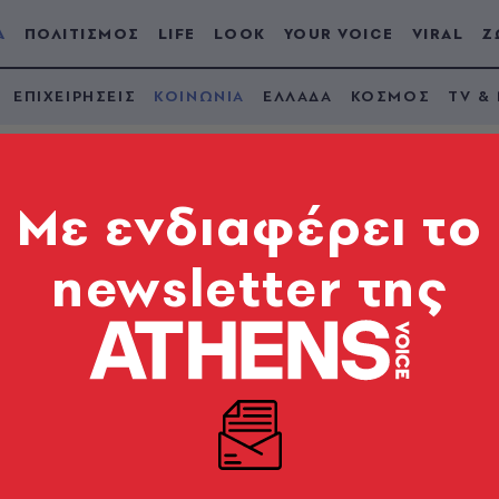
Α
ΠΟΛΙΤΙΣΜΟΣ
LIFE
LOOK
YOUR VOICE
VIRAL
Ζ
ΕΠΙΧΕΙΡΗΣΕΙΣ
ΚΟΙΝΩΝΙΑ
ΕΛΛΑΔΑ
ΚΟΣΜΟΣ
TV &
Mε ενδιαφέρει το
newsletter της
ττική Οδό: Νεκρός
, χτύπησε σε καθρέφ
ης πορείας της και στη συνέχεια έπεσε πάνω σε φο