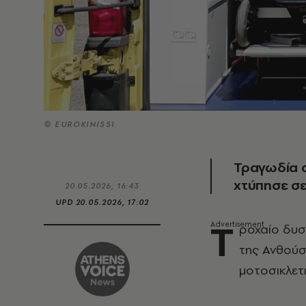
© EUROKINISSI
Τραγωδία σ
χτύπησε σ
20.05.2026, 16:43
UPD
20.05.2026, 17:02
Τ
ροχαίο δυσ
της Ανθούσ
μοτοσικλετ