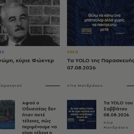
ΟΣ
YOLO
νώμη, κύριε Φώκνερ
Τα YOLO της Παρασκευή
07.08.2026
 Σαρακηνού
Λίνα Μανδράκου
Αφού ο
Τα YOLO του
Οδυσσέας δεν
Σαββάτου
ήταν ποτέ
08.08.2026
τέλειος, πώς
Λίνα
περιμένουμε να
Μανδράκου
είναι τέλεια η