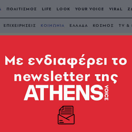
Α
ΠΟΛΙΤΙΣΜΟΣ
LIFE
LOOK
YOUR VOICE
VIRAL
Ζ
ΕΠΙΧΕΙΡΗΣΕΙΣ
ΚΟΙΝΩΝΙΑ
ΕΛΛΑΔΑ
ΚΟΣΜΟΣ
TV &
Mε ενδιαφέρει το
newsletter της
ριακής Γρίβα: Η
ά την παραπομπή τω
δίκη
ς