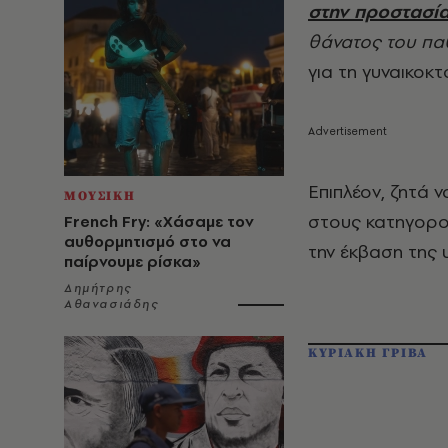
στην προστασία
θάνατος του πα
για τη γυναικοκ
Επιπλέον, ζητά 
ΜΟΥΣΙΚΗ
στους κατηγορου
French Fry: «Χάσαμε τον
αυθορμητισμό στο να
την έκβαση της 
παίρνουμε ρίσκα»
Δημήτρης
Αθανασιάδης
ΚΥΡΙΑΚΗ ΓΡΙΒΑ