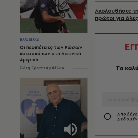
Ακολουθήστε τη
πρώτοι για όλες
ΚΟΣΜΟΣ
Ε
Γ
Οι περιπέτειες των Ρώσων
κατασκόπων στη Λατινική
Αμερική
Tα καλύ
Σώτη Τριανταφύλλου
EMAIL
Αποδέχο
Δεδομέ