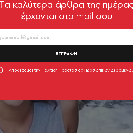
Tα καλύτερα άρθρα της ημέρα
έρχονται στο mail σου
ΕΓΓΡΑΦΗ
Αποδέχομαι την
Πολιτική Προστασίας Προσωπικών Δεδομένω