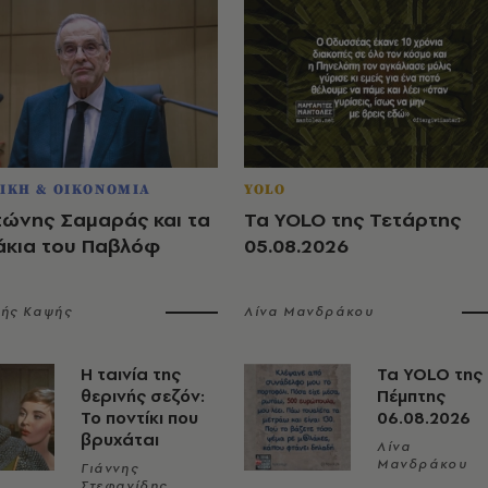
ΙΚΗ & ΟΙΚΟΝΟΜΙΑ
YOLO
τώνης Σαμαράς και τα
Τα YOLO της Τετάρτης
άκια του Παβλόφ
05.08.2026
λής Καψής
Λίνα Μανδράκου
Η ταινία της
Τα YOLO της
θερινής σεζόν:
Πέμπτης
Το ποντίκι που
06.08.2026
βρυχάται
Λίνα
Μανδράκου
Γιάννης
Στεφανίδης