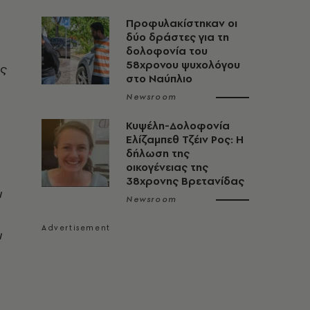
Προφυλακίστηκαν οι
δύο δράστες για τη
δολοφονία του
58χρονου ψυχολόγου
ης
στο Ναύπλιο
Newsroom
Κυψέλη-Δολοφονία
Ελίζαμπεθ Τζέιν Ρος: Η
δήλωση της
οικογένειας της
38χρονης Βρετανίδας
ι
Newsroom
ι