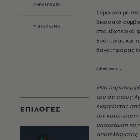
Newsroom
Σύμφωνα με την
δικαστικό συμβο
1’ ΔΙΑΒΑΣΜΑ
στο εξωτερικό φ
Επόπτριας και τ
θανατηφόρας έκ
«Να παραπεμφθο
του ότι στους Α
ενεργώντας από
EΠΙΛΟΓΈΣ
τον κατέστησαν 
υποχρέωση να π
αποτελέσματος 