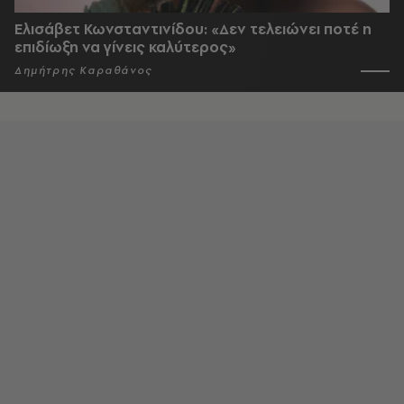
Ελισάβετ Κωνσταντινίδου: «Δεν τελειώνει ποτέ η
επιδίωξη να γίνεις καλύτερος»
Δημήτρης Καραθάνος