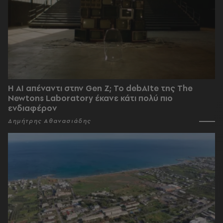
Η AI απέναντι στην Gen Z; Το debAIte της The
Newtons Laboratory έκανε κάτι πολύ πιο
ενδιαφέρον
Δημήτρης Αθανασιάδης