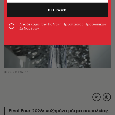
ΕΓΓΡΑΦΗ
Αποδέχομαι την
Πολιτική Προστασίας Προσωπικών
Δεδομένων
© EUROKINISSI
Final Four 2026: Αυξημένα μέτρα ασφαλείας