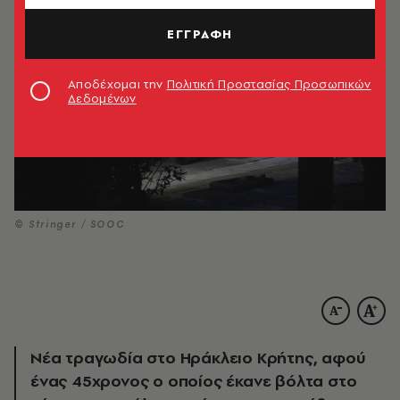
ΕΓΓΡΑΦΗ
Αποδέχομαι την
Πολιτική Προστασίας Προσωπικών
Δεδομένων
© Stringer / SOOC
Νέα τραγωδία στο Ηράκλειο Κρήτης, αφού
ένας 45χρονος ο οποίος έκανε βόλτα στο