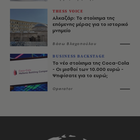
THESS VOICE
Αλκαζάρ: Το στοίχημα της
επόμενης μέρας για το ιστορικό
μνημείο
Βάσω Βλαχοπούλου
BUSINESS BACKSTAGE
Το νέο στοίχημα της Coca-Cola
- Οι μισθοί των 10.000 ευρώ -
Ψηφίσατε για το ευρώ;
Operator