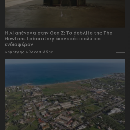
Η AI απέναντι στην Gen Z; Το debAIte της The
Newtons Laboratory έκανε κάτι πολύ πιο
ενδιαφέρον
Δημήτρης Αθανασιάδης