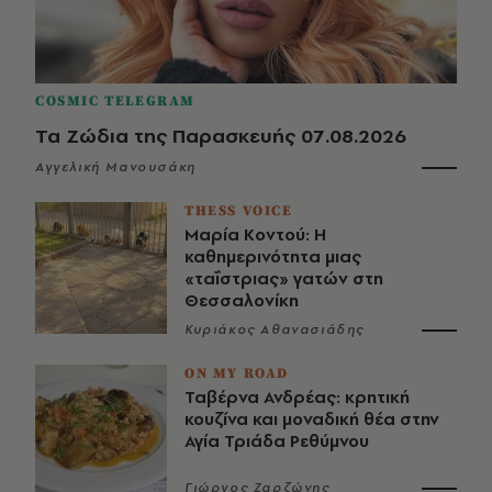
COSMIC TELEGRAM
Τα Ζώδια της Παρασκευής 07.08.2026
Αγγελική Μανουσάκη
THESS VOICE
Μαρία Κοντού: Η
καθημερινότητα μιας
«ταΐστριας» γατών στη
Θεσσαλονίκη
Κυριάκος Αθανασιάδης
ON MY ROAD
Ταβέρνα Ανδρέας: κρητική
κουζίνα και μοναδική θέα στην
Αγία Τριάδα Ρεθύμνου
Γιώργος Ζαρζώνης