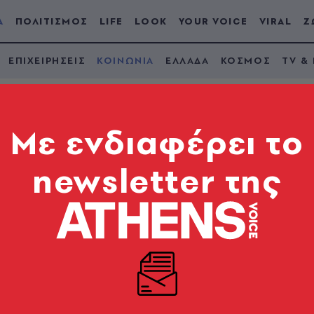
Α
ΠΟΛΙΤΙΣΜΟΣ
LIFE
LOOK
YOUR VOICE
VIRAL
Ζ
ΕΠΙΧΕΙΡΗΣΕΙΣ
ΚΟΙΝΩΝΙΑ
ΕΛΛΑΔΑ
ΚΟΣΜΟΣ
TV &
Mε ενδιαφέρει το
newsletter της
 Νέο περιστατικό με 
λιες συνθήκες -
το Παίδων