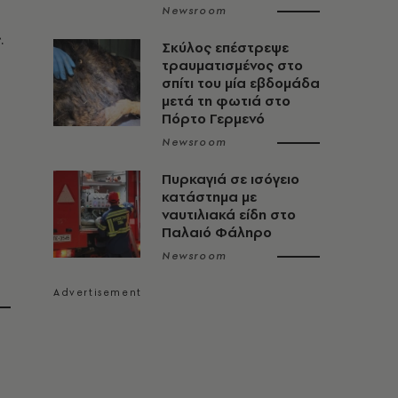
Newsroom
ς
.
Σκύλος επέστρεψε
τραυματισμένος στο
σπίτι του μία εβδομάδα
μετά τη φωτιά στο
Πόρτο Γερμενό
Newsroom
Πυρκαγιά σε ισόγειο
κατάστημα με
ναυτιλιακά είδη στο
Παλαιό Φάληρο
Newsroom