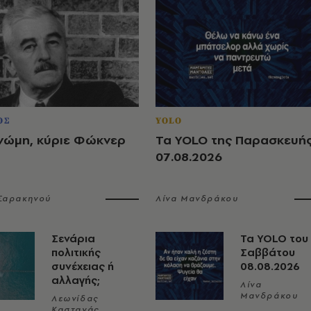
ΟΣ
YOLO
νώμη, κύριε Φώκνερ
Τα YOLO της Παρασκευή
07.08.2026
 Σαρακηνού
Λίνα Μανδράκου
Σενάρια
Τα YOLO του
πολιτικής
Σαββάτου
συνέχειας ή
08.08.2026
αλλαγής;
Λίνα
Μανδράκου
Λεωνίδας
Καστανάς