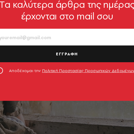
Tα καλύτερα άρθρα της ημέρα
έρχονται στο mail σου
ΕΓΓΡΑΦΗ
Αποδέχομαι την
Πολιτική Προστασίας Προσωπικών Δεδομένω