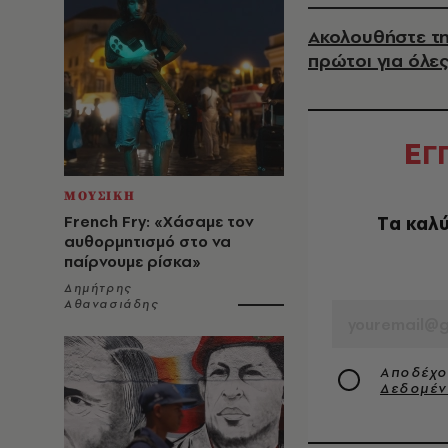
Ακολουθήστε τη
πρώτοι για όλες
Ε
Γ
ΜΟΥΣΙΚΗ
French Fry: «Χάσαμε τον
Tα καλύ
αυθορμητισμό στο να
παίρνουμε ρίσκα»
EMAIL
Δημήτρης
Αθανασιάδης
Αποδέχο
Δεδομέ