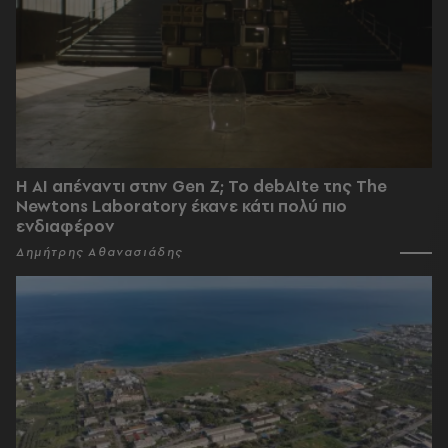
Η AI απέναντι στην Gen Z; Το debAIte της The
Newtons Laboratory έκανε κάτι πολύ πιο
ενδιαφέρον
Δημήτρης Αθανασιάδης