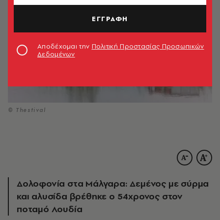
ΕΓΓΡΑΦΗ
Αποδέχομαι την
Πολιτική Προστασίας Προσωπικών
Δεδομένων
© Thestival
Δολοφονία στα Μάλγαρα: Δεμένος με σύρμα
και αλυσίδα βρέθηκε ο 54χρονος στον
ποταμό Λουδία