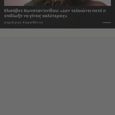
Ελισάβετ Κωνσταντινίδου: «Δεν τελειώνει ποτέ η
επιδίωξη να γίνεις καλύτερος»
Δημήτρης Καραθάνος