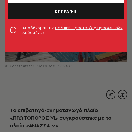
ΕΓΓΡΑΦΗ
Αποδέχομαι την
Πολιτική Προστασίας Προσωπικών
Δεδομένων
© Konstantinos Tsakalidis / SOOC
Το επιβατηγό-οχηματαγωγό πλοίο
«ΠΡΩΤΟΠΟΡΟΣ VI» συγκρούστηκε με το
πλοίο «ΑΝΑΣΣΑ Μ»