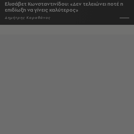
Ελισάβετ Κωνσταντινίδου: «Δεν τελειώνει ποτέ η
επιδίωξη να γίνεις καλύτερος»
Δημήτρης Καραθάνος