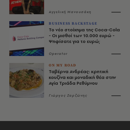
Αγγελική Μανουσάκη
BUSINESS BACKSTAGE
Το νέο στοίχημα της Coca-Cola
- Οι μισθοί των 10.000 ευρώ -
Ψηφίσατε για το ευρώ;
Operator
ON MY ROAD
Ταβέρνα Ανδρέας: κρητική
κουζίνα και μοναδική θέα στην
Αγία Τριάδα Ρεθύμνου
Γιώργος Ζαρζώνης