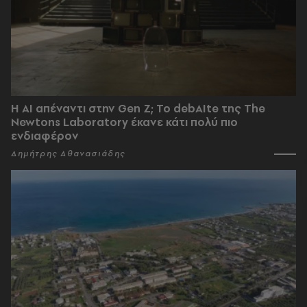
Η AI απέναντι στην Gen Z; Το debAIte της The
Newtons Laboratory έκανε κάτι πολύ πιο
ενδιαφέρον
Δημήτρης Αθανασιάδης