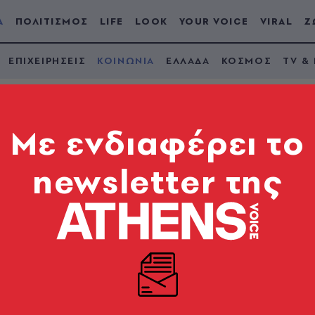
Α
ΠΟΛΙΤΙΣΜΟΣ
LIFE
LOOK
YOUR VOICE
VIRAL
Ζ
ΕΠΙΧΕΙΡΗΣΕΙΣ
ΚΟΙΝΩΝΙΑ
ΕΛΛΑΔΑ
ΚΟΣΜΟΣ
TV &
Mε ενδιαφέρει το
newsletter της
ιφάσεις της γιαγιάς
αν στο σπίτι τρώγλη
εκεί
θεροι - Στο νοσοκομείο τα παιδιά