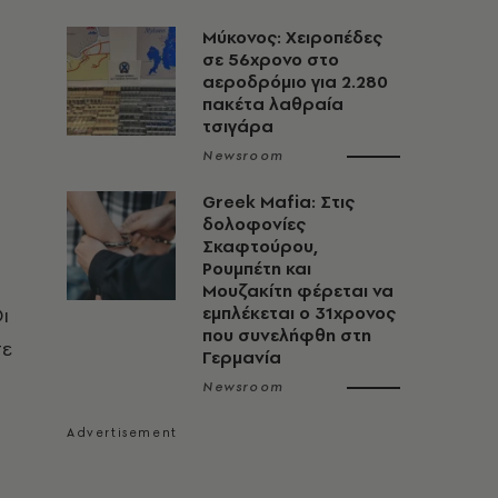
Μύκονος: Χειροπέδες
σε 56χρονο στο
αεροδρόμιο για 2.280
πακέτα λαθραία
τσιγάρα
Newsroom
Greek Mafia: Στις
δολοφονίες
Σκαφτούρου,
Ρουμπέτη και
Μουζακίτη φέρεται να
ι
εμπλέκεται ο 31χρονος
που συνελήφθη στη
σε
Γερμανία
Newsroom