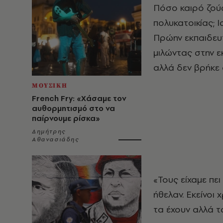
Πόσο καιρό ζούσ
πολυκατοικίας; Ι
Πρώην εκπαιδευτι
μιλώντας στην ε
αλλά δεν βρήκε 
ΜΟΥΣΙΚΗ
French Fry: «Χάσαμε τον
αυθορμητισμό στο να
παίρνουμε ρίσκα»
Δημήτρης
Αθανασιάδης
«Τους είχαμε πε
ήθελαν. Εκείνοι
τα έχουν αλλά τ