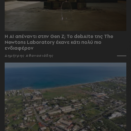
Η AI απέναντι στην Gen Z; Το debAIte της The
Newtons Laboratory έκανε κάτι πολύ πιο
ενδιαφέρον
Δημήτρης Αθανασιάδης