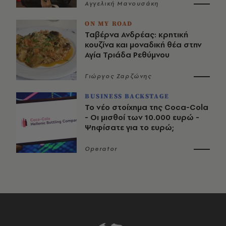
Αγγελική Μανουσάκη
ON MY ROAD
Ταβέρνα Ανδρέας: κρητική
κουζίνα και μοναδική θέα στην
Αγία Τριάδα Ρεθύμνου
Γιώργος Ζαρζώνης
BUSINESS BACKSTAGE
Το νέο στοίχημα της Coca-Cola
- Οι μισθοί των 10.000 ευρώ -
Ψηφίσατε για το ευρώ;
Operator