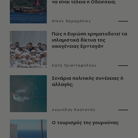
να είναι τέλεια η Οδύσσεια;
Νίκος Καραχάλιος
Πώς η Ευρώπη χρηματοδοτεί τα
ισλαμιστικά δίκτυα της
οικογένειας Ερντογάν
Σώτη Τριανταφύλλου
Σενάρια πολιτικής συνέχειας ή
αλλαγής;
Λεωνίδας Καστανάς
Ο τουρισμός της γουρούνας