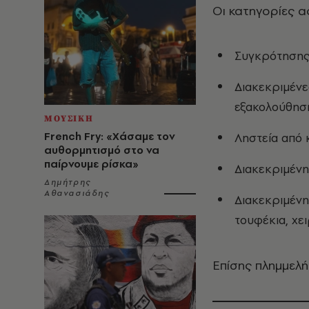
Οι κατηγορίες 
Συγκρότησης 
Διακεκριμένε
εξακολούθηση
ΜΟΥΣΙΚΗ
French Fry: «Χάσαμε τον
Ληστεία από 
αυθορμητισμό στο να
παίρνουμε ρίσκα»
Διακεκριμέν
Δημήτρης
Αθανασιάδης
Διακεκριμέν
τουφέκια, χει
Επίσης πλημμελ