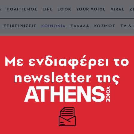
Α
ΠΟΛΙΤΙΣΜΟΣ
LIFE
LOOK
YOUR VOICE
VIRAL
Ζ
ΕΠΙΧΕΙΡΗΣΕΙΣ
ΚΟΙΝΩΝΙΑ
ΕΛΛΑΔΑ
ΚΟΣΜΟΣ
TV &
Mε ενδιαφέρει το
newsletter της
ορέα: Ποινική δίωξη 
ατα και έξι πλημμελ
ληφθέντες
ή τους