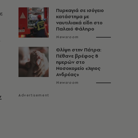
Πυρκαγιά σε ισόγειο
ε
κατάστημα με
ναυτιλιακά είδη στο
Παλαιό Φάληρο
Newsroom
ς
Θλίψη στην Πάτρα:
Πέθανε βρέφος 8
ημερών στο
Νοσοκομείο «Άγιος
Ανδρέας»
Newsroom
ν