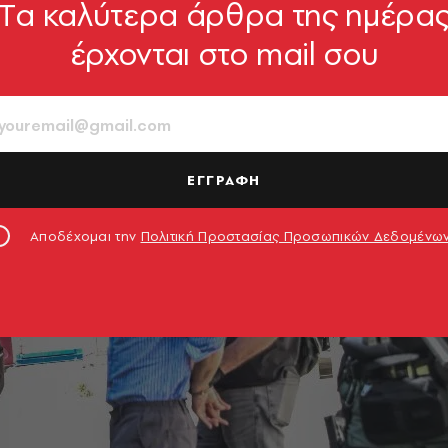
Tα καλύτερα άρθρα της ημέρα
έρχονται στο mail σου
ΕΓΓΡΑΦΗ
Αποδέχομαι την
Πολιτική Προστασίας Προσωπικών Δεδομένω