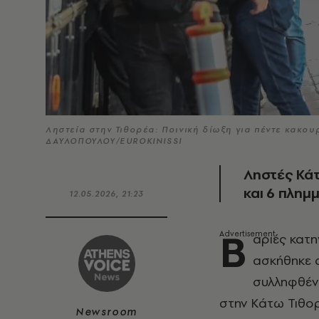
Ληστεία στην Τιθορέα: Ποινική δίωξη για πέντε κακ
ΔΑΥΛΟΠΟΥΛΟΥ/EUROKINISSI
Ληστές Κάτ
και 6 πλη
12.05.2026, 21:23
Β
αριές κατη
ασκήθηκε 
συλληφθέν
στην Κάτω Τιθο
Newsroom