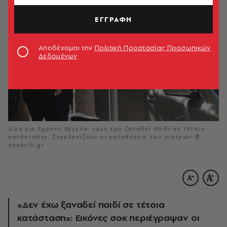
ΕΓΓΡΑΦΗ
Αποδέχομαι την
Πολιτική Προστασίας Προσωπικών
Δεδομένων
Δίκη για 3χρονο Άγγελο: «Δεν έχω ξαναδεί παιδί σε τέτοια
κατάσταση»: Συγκλονίζουν οι καταθέσεις των γιατρών ©
neakriti.gr
«Δεν έχω ξαναδεί παιδί σε τέτοια
κατάσταση»: Εικόνες σοκ περιέγραψαν οι