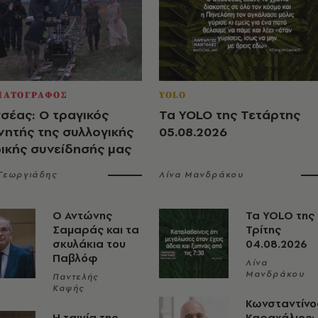
ΜΑΤΟΓΡΑΦΟΣ
YOLO
σέας: Ο τραγικός
Τα YOLO της Τετάρτης
νητής της συλλογικής
05.08.2026
ρικής συνείδησής μας
 Γεωργιάδης
Λίνα Μανδράκου
Ο Αντώνης
Τα YOLO της
Σαμαράς και τα
Τρίτης
σκυλάκια του
04.08.2026
Παβλόφ
Λίνα
Μανδράκου
Παντελής
Καψής
Κωνσταντίνο
Η ταινία της
Καραχάλιος: