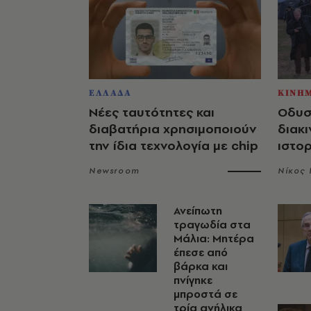
ΕΛΛΑΔΑ
ΚΙΝΗ
Νέες ταυτότητες και
Οδυσ
διαβατήρια χρησιμοποιούν
διακι
την ίδια τεχνολογία με chip
ιστο
Newsroom
Νίκος
Ανείπωτη
τραγωδία στα
Μάλια: Μητέρα
έπεσε από
βάρκα και
πνίγηκε
μπροστά σε
τρία ανήλικα