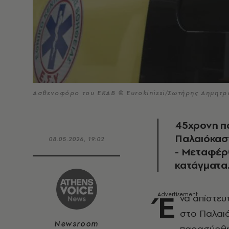
Ασθενοφόρο του ΕΚΑΒ © Eurokinissi/Σωτήρης Δημητ
45χρονη π
Παλαιόκασ
08.05.2026, 19:02
- Μεταφέρ
κατάγματα
Έ
να απίστευ
στο Παλαι
Newsroom
παρασύρθηκ