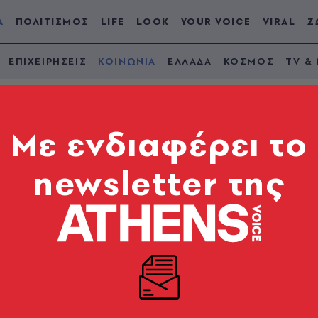
Α
ΠΟΛΙΤΙΣΜΟΣ
LIFE
LOOK
YOUR VOICE
VIRAL
Ζ
ΕΠΙΧΕΙΡΗΣΕΙΣ
ΚΟΙΝΩΝΙΑ
ΕΛΛΑΔΑ
ΚΟΣΜΟΣ
TV &
Mε ενδιαφέρει το
newsletter της
5χρονη παρασύρθηκε
ς - Με κατάγματα στ
 γυναίκας - Νοσηλεύεται στο Παπαγεωργίου