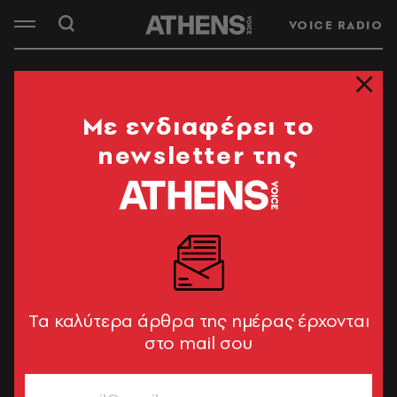
VOICE RADIO
Mε ενδιαφέρει το
newsletter της
Tα καλύτερα άρθρα της ημέρας έρχονται
στο mail σου