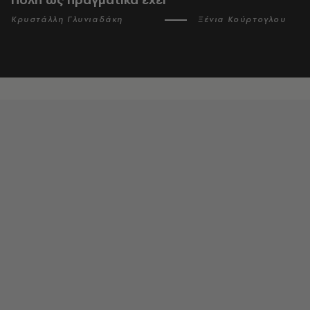
Κρυστάλλη Γλυνιαδάκη
Ξένια Κούρτογλου