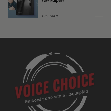
των καιρών
A.V. Team