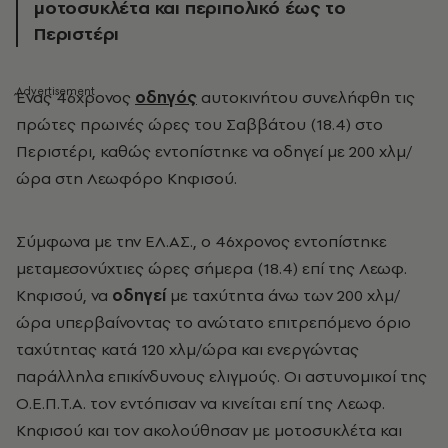
μοτοσυκλέτα και περιπολικό έως το
Περιστέρι
Ένας 46χρονος
οδηγός
αυτοκινήτου συνελήφθη τις
πρώτες πρωινές ώρες του Σαββάτου (18.4) στο
Περιστέρι, καθώς εντοπίστηκε να οδηγεί με 200 χλμ/
ώρα στη Λεωφόρο Κηφισού.
Σύμφωνα με την ΕΛ.ΑΣ., ο 46χρονος εντοπίστηκε
μεταμεσονύχτιες ώρες σήμερα (18.4) επί της Λεωφ.
Κηφισού, να
οδηγεί
με ταχύτητα άνω των 200 χλμ/
ώρα υπερβαίνοντας το ανώτατο επιτρεπόμενο όριο
ταχύτητας κατά 120 χλμ/ώρα και ενεργώντας
παράλληλα επικίνδυνους ελιγμούς. Οι αστυνομικοί της
Ο.Ε.Π.Τ.Α. τον εντόπισαν να κινείται επί της Λεωφ.
Κηφισού και τον ακολούθησαν με μοτοσυκλέτα και