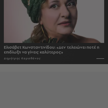
Ελισάβετ Κωνσταντινίδου: «Δεν τελειώνει ποτέ η
επιδίωξη να γίνεις καλύτερος»
Δημήτρης Καραθάνος