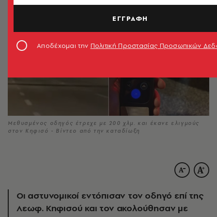
ΕΓΓΡΑΦΗ
Αποδέχομαι την
Πολιτική Προστασίας Προσωπικών Δε
Μεθυσμένος οδηγός έτρεχε με 200 χλμ. και έκανε ελιγμούς
στον Κηφισό - Βίντεο από την καταδίωξη
Οι αστυνομικοί εντόπισαν τον οδηγό επί της
Λεωφ. Κηφισού και τον ακολούθησαν με