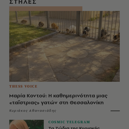
ΣΤΗΛΕΣ
THESS VOICE
Μαρία Κοντού: Η καθημερινότητα μιας
«ταΐστριας» γατών στη Θεσσαλονίκη
Κυριάκος Αθανασιάδης
COSMIC TELEGRAM
Τα Ζώδια της Κυριακής