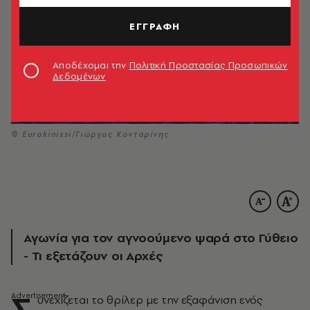
ΕΓΓΡΑΦΗ
Αποδέχομαι την
Πολιτική Προστασίας Προσωπικών
Δεδομένων
© Eurokinissi/Γιώργος Κονταρίνης
Αγωνία για τον αγνοούμενο ψαρά στο Γύθειο
- Τι εξετάζουν οι Αρχές
Σ
υνεχίζεται το θρίλερ με την εξαφάνιση ενός