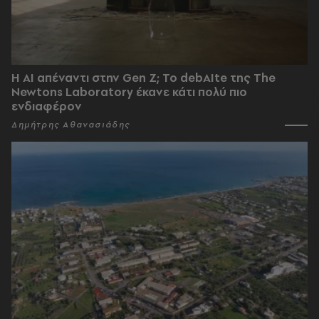
Η AI απέναντι στην Gen Z; Το debAIte της The
Newtons Laboratory έκανε κάτι πολύ πιο
ενδιαφέρον
Δημήτρης Αθανασιάδης