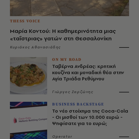
THESS VOICE
Μαρία Κοντού: Η καθημερινότητα μιας
«ταΐστριας» γατών στη Θεσσαλονίκη
Κυριάκος Αθανασιάδης
ON MY ROAD
Ταβέρνα Ανδρέας: κρητική
κουζίνα και μοναδική θέα στην
Αγία Τριάδα Ρεθύμνου
Γιώργος Ζαρζώνης
BUSINESS BACKSTAGE
Το νέο στοίχημα της Coca-Cola
- Οι μισθοί των 10.000 ευρώ -
Ψηφίσατε για το ευρώ;
Operator